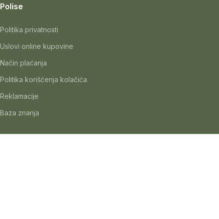
Polise
Politika privatnosti
Uslovi online kupovine
Način plaćanja
Politika korišćenja kolačića
Reklamacije
Baza znanja
© All rights reserved
Koristimo kolačiće kako bismo poboljšali korisničko iskustv
More info
Accept