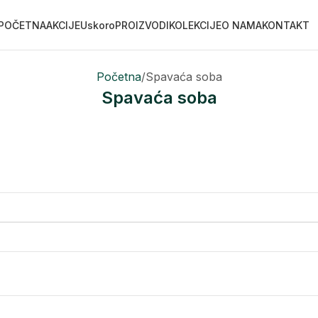
POČETNA
AKCIJE
Uskoro
PROIZVODI
KOLEKCIJE
O NAMA
KONTAKT
Početna
Spavaća soba
Spavaća soba