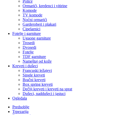
Police
Ormarići, kredenci i vitirine
Komode
TV komode
Noćni ormarići
Garderoberi i plakari
Cipelarnici
Fotelje i garniture
Ugaone garniture
Trosedi
Dvosedi
Fotelje
TDF garniture
Nameštaj od kože
Kreveti i dušeci
Francuski ležajevi
Single kreveti
Bračni kreveti
Box spring kreveti
Dečiji kreveti i kreveti na sprat
Dušeci, naddušeci i jastuci
Ogledala
Predsoblje
Trpezarija