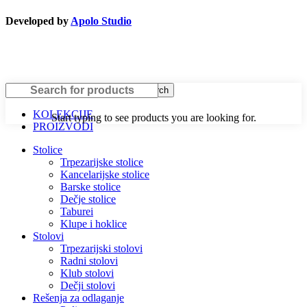
Developed by
Apolo Studio
Search
KOLEKCIJE
Start typing to see products you are looking for.
PROIZVODI
Stolice
Trpezarijske stolice
Kancelarijske stolice
Barske stolice
Dečje stolice
Taburei
Klupe i hoklice
Stolovi
Trpezarijski stolovi
Radni stolovi
Klub stolovi
Dečji stolovi
Rešenja za odlaganje