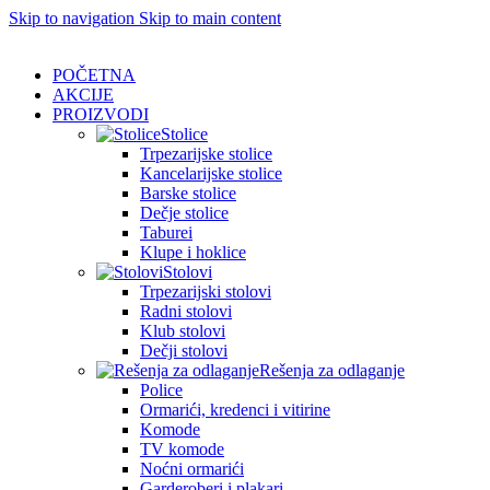
Skip to navigation
Skip to main content
POČETNA
AKCIJE
PROIZVODI
Stolice
Trpezarijske stolice
Kancelarijske stolice
Barske stolice
Dečje stolice
Taburei
Klupe i hoklice
Stolovi
Trpezarijski stolovi
Radni stolovi
Klub stolovi
Dečji stolovi
Rešenja za odlaganje
Police
Ormarići, kredenci i vitirine
Komode
TV komode
Noćni ormarići
Garderoberi i plakari