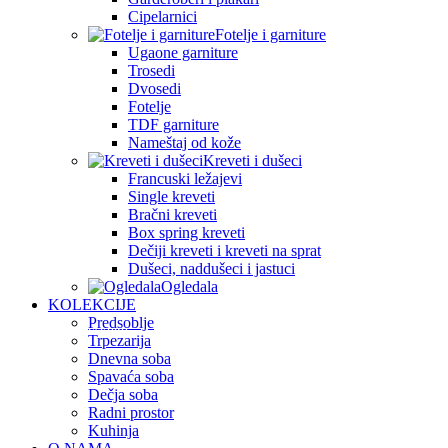
Cipelarnici
Fotelje i garniture
Ugaone garniture
Trosedi
Dvosedi
Fotelje
TDF garniture
Nameštaj od kože
Kreveti i dušeci
Francuski ležajevi
Single kreveti
Bračni kreveti
Box spring kreveti
Dečiji kreveti i kreveti na sprat
Dušeci, naddušeci i jastuci
Ogledala
KOLEKCIJE
Predsoblje
USKORO
Trpezarija
Dnevna soba
Spavaća soba
Dečja soba
Radni prostor
Kuhinja