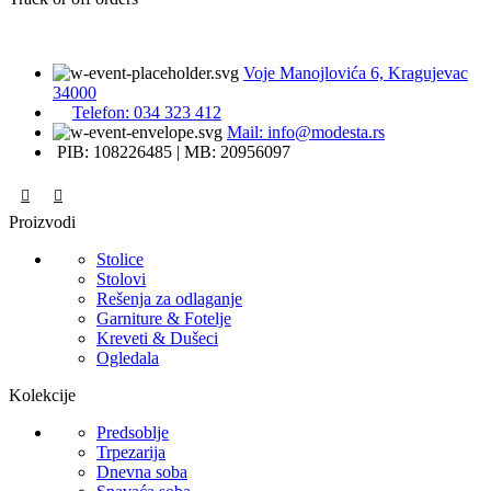
Voje Manojlovića 6, Kragujevac
34000
Telefon: 034 323 412
Mail: info@modesta.rs
PIB: 108226485 | MB: 20956097
Proizvodi
Stolice
Stolovi
Rešenja za odlaganje
Garniture & Fotelje
Kreveti & Dušeci
Ogledala
Kolekcije
Predsoblje
Trpezarija
Dnevna soba