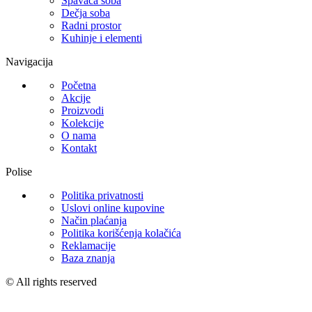
Spavaća soba
Dečja soba
Radni prostor
Kuhinje i elementi
Navigacija
Početna
Akcije
Proizvodi
Kolekcije
O nama
Kontakt
Polise
Politika privatnosti
Uslovi online kupovine
Način plaćanja
Politika korišćenja kolačića
Reklamacije
Baza znanja
© All rights reserved