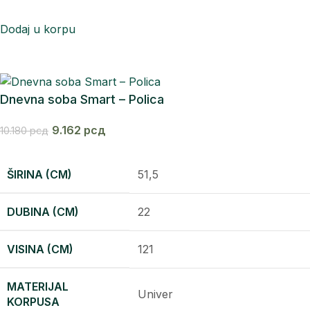
Dodaj u korpu
Dnevna soba Smart – Polica
9.162
рсд
10.180
рсд
ŠIRINA (CM)
51,5
DUBINA (CM)
22
VISINA (CM)
121
MATERIJAL
Univer
KORPUSA