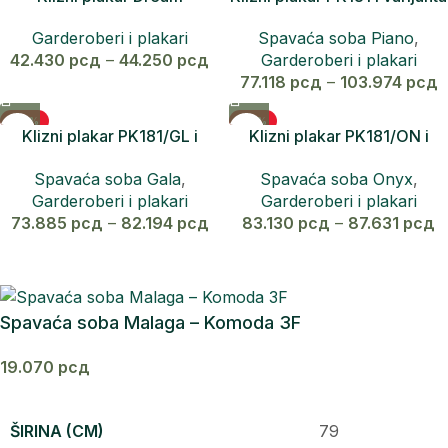
sa ogledalom
Garderoberi i plakari
Spavaća soba Piano
,
42.430
рсд
–
44.250
рсд
Garderoberi i plakari
77.118
рсд
–
103.974
рсд
-25%
-24%
Klizni plakar PK181/GL i
Klizni plakar PK181/ON i
varijanta sa ogledalom
varijanta sa ogledalom
Spavaća soba Gala
,
Spavaća soba Onyx
,
Garderoberi i plakari
Garderoberi i plakari
73.885
рсд
–
82.194
рсд
83.130
рсд
–
87.631
рсд
Spavaća soba Malaga – Komoda 3F
19.070
рсд
ŠIRINA (CM)
79