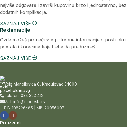
najviše odgovara i završi kupovinu brzo i jednostavno, bez
dodatnih komplikacija.
SAZNAJ VIŠE
Reklamacije
Ovde možeš pronaći sve potrebne informacije o postupku
povrata i koracima koje treba da preduzmeš.
SAZNAJ VIŠE
Voje Manojlovića 6, Kragujevac 34000
Telefon: 034 323 412
Mail: info@modesta.rs
PIB: 108226485 | MB: 20956097
Proizvodi