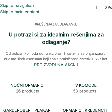
Skip to navigation
0
Р
Skip to main content
#REŠENJAZAODLAGANJE
U potrazi si za idealnim rešenjima za
odlaganje?
Od polica i komoda do funkcionalnih sistema za organizaciju,
nudimo širok asortiman koji spaja praktičnost, estetiku i kvalitet.
PROIZVODI NA AKCIJI
NOĆNI ORMARIĆI
TV KOMODE
26 products
58 products
GARDEROBERI I PLAKARI
ORMARIĆI, KREDENCI I