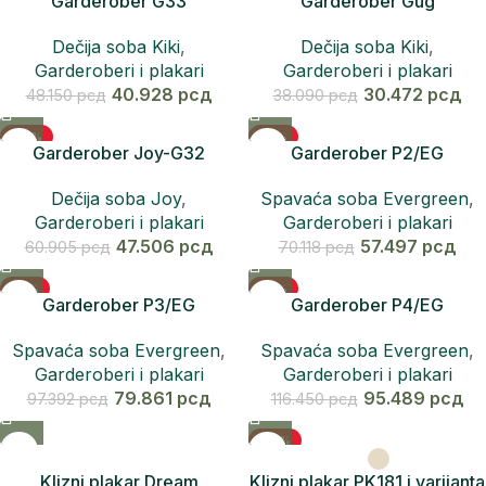
Garderober G33
Garderober Gug
Dečija soba Kiki
,
Dečija soba Kiki
,
Garderoberi i plakari
Garderoberi i plakari
40.928
рсд
30.472
рсд
48.150
рсд
38.090
рсд
-22%
-18%
Garderober Joy-G32
Garderober P2/EG
Dečija soba Joy
,
Spavaća soba Evergreen
,
Garderoberi i plakari
Garderoberi i plakari
47.506
рсд
57.497
рсд
60.905
рсд
70.118
рсд
-18%
-18%
Garderober P3/EG
Garderober P4/EG
Spavaća soba Evergreen
,
Spavaća soba Evergreen
,
Garderoberi i plakari
Garderoberi i plakari
79.861
рсд
95.489
рсд
97.392
рсд
116.450
рсд
-25%
Klizni plakar Dream
Klizni plakar PK181 i varijanta