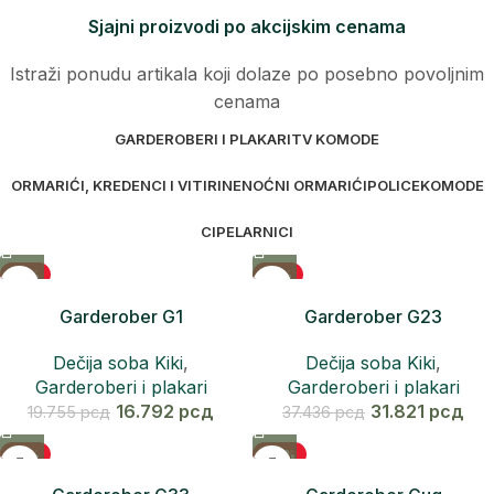
Sjajni proizvodi po akcijskim cenama
Istraži ponudu artikala koji dolaze po posebno povoljnim
cenama
GARDEROBERI I PLAKARI
TV KOMODE
ORMARIĆI, KREDENCI I VITIRINE
NOĆNI ORMARIĆI
POLICE
KOMODE
CIPELARNICI
-15%
-15%
Garderober G1
Garderober G23
Dečija soba Kiki
,
Dečija soba Kiki
,
Garderoberi i plakari
Garderoberi i plakari
16.792
рсд
31.821
рсд
19.755
рсд
37.436
рсд
-15%
-20%