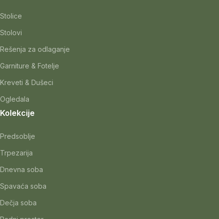
Stolice
Stolovi
Rešenja za odlaganje
Garniture & Fotelje
Kreveti & Dušeci
Ogledala
Kolekcije
Predsoblje
Trpezarija
Dnevna soba
Spavaća soba
Dečja soba