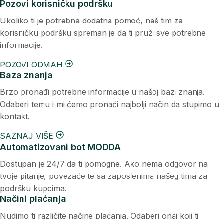
Pozovi korisničku podršku
Ukoliko ti je potrebna dodatna pomoć, naš tim za
korisničku podršku spreman je da ti pruži sve potrebne
informacije.
POZOVI ODMAH
Baza znanja
Brzo pronađi potrebne informacije u našoj bazi znanja.
Odaberi temu i mi ćemo pronaći najbolji način da stupimo u
kontakt.
SAZNAJ VIŠE
Automatizovani bot MODDA
Dostupan je 24/7 da ti pomogne. Ako nema odgovor na
tvoje pitanje, povezaće te sa zaposlenima našeg tima za
podršku kupcima.
Načini plaćanja
Nudimo ti različite načine plaćanja. Odaberi onaj koji ti