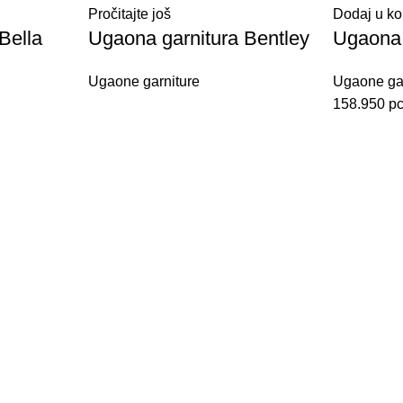
Pročitajte još
Dodaj u ko
Bella
Ugaona garnitura Bentley
Ugaona 
Ugaone garniture
Ugaone gar
158.950
р