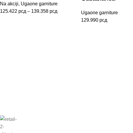
Na akciji
,
Ugaone garniture
125.422
рсд
–
139.358
рсд
Ugaone garniture
129.990
рсд