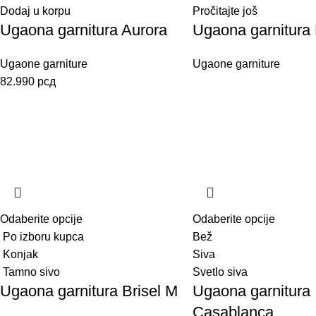
Dodaj u korpu
Pročitajte još
Ugaona garnitura Aurora
Ugaona garnitura 
Ugaone garniture
Ugaone garniture
82.990
рсд
Odaberite opcije
Odaberite opcije
Po izboru kupca
Bež
Konjak
Siva
Tamno sivo
Svetlo siva
Ugaona garnitura Brisel M
Ugaona garnitura
Casablanca