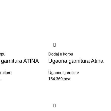
rpu
Dodaj u korpu
garnitura ATINA
Ugaona garnitura Atina
niture
Ugaone garniture
д
154.360
рсд