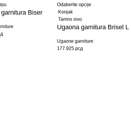
rpu
Odaberite opcije
garnitura Biser
Konjak
Tamno sivo
Ugaona garnitura Brisel L
niture
сд
Ugaone garniture
177.925
рсд