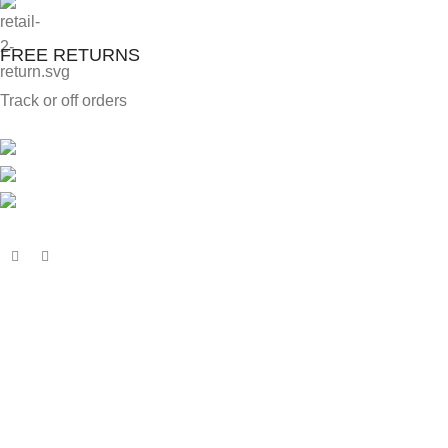
FREE RETURNS
Track or off orders
Voje Manojlovića 6, Kragujevac 34
Telefon: 034 323 412
Mail: info@modesta.rs
PIB: 108226485 | MB: 20956097
Proizvodi
Stolice
Stolovi
Rešenja za odlaganje
Garniture & Fotelje