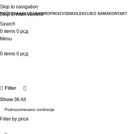
Skip to navigation
POČETNA
AKCIJE
USKORO
PROIZVODI
KOLEKCIJE
O NAMA
KONTAKT
Skip to main content
Search
0
items
0
рсд
Menu
0
items
0
рсд
Filter
Show
36
All
Filter by price