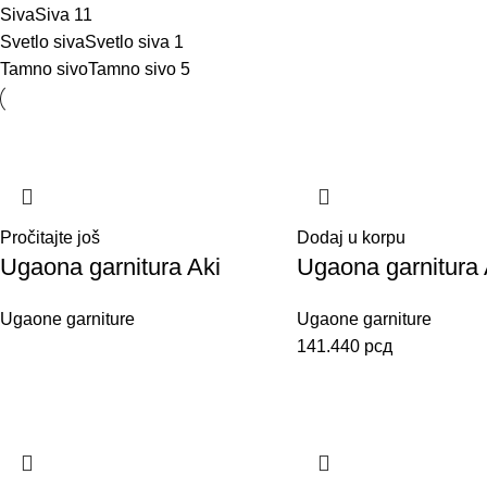
Siva
Siva
11
Svetlo siva
Svetlo siva
1
Tamno sivo
Tamno sivo
5
Pročitajte još
Dodaj u korpu
Ugaona garnitura Aki
Ugaona garnitura 
Ugaone garniture
Ugaone garniture
141.440
рсд