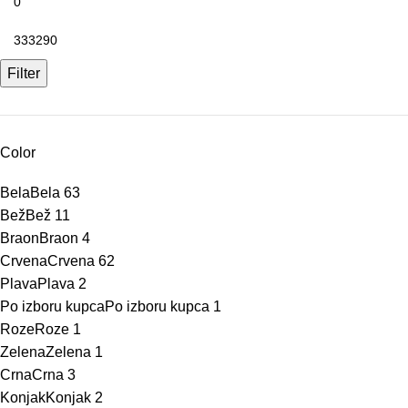
Filter
Color
Bela
Bela
63
Bež
Bež
11
Braon
Braon
4
Crvena
Crvena
62
Plava
Plava
2
Po izboru kupca
Po izboru kupca
1
Roze
Roze
1
Zelena
Zelena
1
Crna
Crna
3
Konjak
Konjak
2