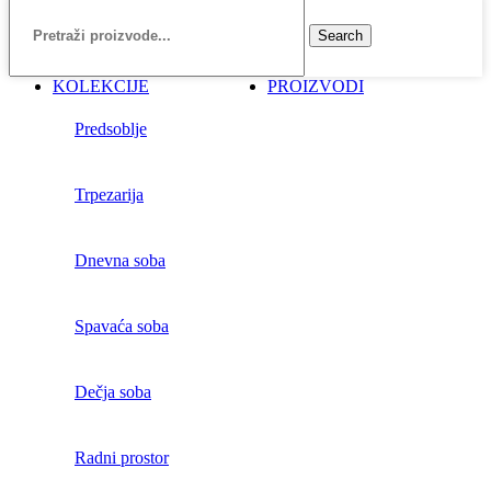
Search
KOLEKCIJE
PROIZVODI
Predsoblje
Trpezarija
Dnevna soba
Spavaća soba
Dečja soba
Radni prostor