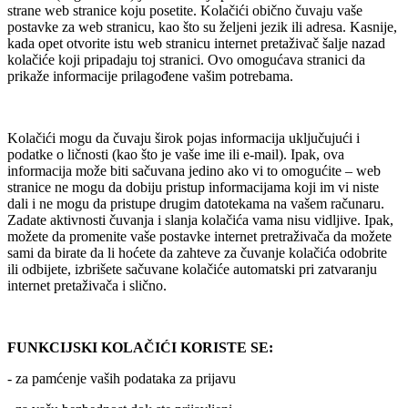
strane web stranice koju posetite. Kolačići obično čuvaju vaše
postavke za web stranicu, kao što su željeni jezik ili adresa. Kasnije,
kada opet otvorite istu web stranicu internet pretaživač šalje nazad
kolačiće koji pripadaju toj stranici. Ovo omogućava stranici da
prikaže informacije prilagođene vašim potrebama.
Kolačići mogu da čuvaju širok pojas informacija uključujući i
podatke o ličnosti (kao što je vaše ime ili e-mail). Ipak, ova
informacija može biti sačuvana jedino ako vi to omogućite – web
stranice ne mogu da dobiju pristup informacijama koji im vi niste
dali i ne mogu da pristupe drugim datotekama na vašem računaru.
Zadate aktivnosti čuvanja i slanja kolačića vama nisu vidljive. Ipak,
možete da promenite vaše postavke internet pretraživača da možete
sami da birate da li hoćete da zahteve za čuvanje kolačića odobrite
ili odbijete, izbrišete sačuvane kolačiće automatski pri zatvaranju
internet pretaživača i slično.
FUNKCIJSKI KOLAČIĆI KORISTE SE:
- za pamćenje vaših podataka za prijavu