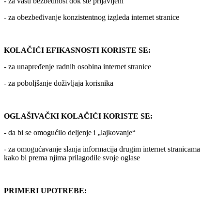
- za vašu bezbednost dok ste prijavljeni
- za obezbeđivanje konzistentnog izgleda internet stranice
KOLAČIĆI EFIKASNOSTI KORISTE SE:
- za unapređenje radnih osobina internet stranice
- za poboljšanje doživljaja korisnika
OGLAŠIVAČKI KOLAČIĆI KORISTE SE:
- da bi se omogućilo deljenje i „lajkovanje“
- za omogućavanje slanja informacija drugim internet stranicama
kako bi prema njima prilagodile svoje oglase
PRIMERI UPOTREBE: