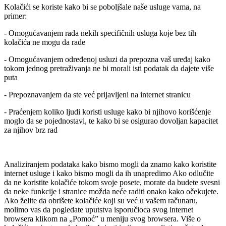
Kolačići se koriste kako bi se poboljšale naše usluge vama, na
primer:
- Omogućavanjem rada nekih specifičnih usluga koje bez tih
kolačića ne mogu da rade
- Omogućavanjem određenoj usluzi da prepozna vaš uređaj kako
tokom jednog pretraživanja ne bi morali isti podatak da dajete više
puta
- Prepoznavanjem da ste već prijavljeni na internet stranicu
- Praćenjem koliko ljudi koristi usluge kako bi njihovo korišćenje
moglo da se pojednostavi, te kako bi se osigurao dovoljan kapacitet
za njihov brz rad
Analiziranjem podataka kako bismo mogli da znamo kako koristite
internet usluge i kako bismo mogli da ih unapredimo Ako odlučite
da ne koristite kolačiće tokom svoje posete, morate da budete svesni
da neke funkcije i stranice možda neće raditi onako kako očekujete.
Ako želite da obrišete kolačiće koji su već u vašem računaru,
molimo vas da pogledate uputstva isporučioca svog internet
browsera klikom na „Pomoć” u meniju svog browsera. Više o