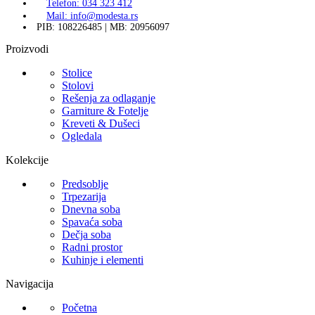
Telefon: 034 323 412
Mail: info@modesta.rs
PIB: 108226485 | MB: 20956097
Proizvodi
Stolice
Stolovi
Rešenja za odlaganje
Garniture & Fotelje
Kreveti & Dušeci
Ogledala
Kolekcije
Predsoblje
Trpezarija
Dnevna soba
Spavaća soba
Dečja soba
Radni prostor
Kuhinje i elementi
Navigacija
Početna