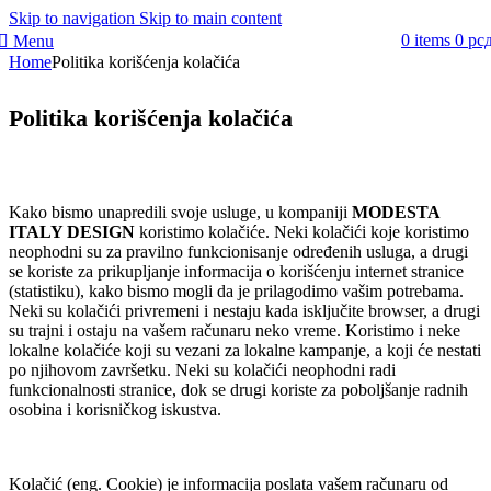
Skip to navigation
Skip to main content
0
items
0
рс
Menu
Home
Politika korišćenja kolačića
Politika korišćenja kolačića
Kako bismo unapredili svoje usluge, u kompaniji
MODESTA
ITALY DESIGN
koristimo kolačiće. Neki kolačići koje koristimo
neophodni su za pravilno funkcionisanje određenih usluga, a drugi
se koriste za prikupljanje informacija o korišćenju internet stranice
(statistiku), kako bismo mogli da je prilagodimo vašim potrebama.
Neki su kolačići privremeni i nestaju kada isključite browser, a drugi
su trajni i ostaju na vašem računaru neko vreme. Koristimo i neke
lokalne kolačiće koji su vezani za lokalne kampanje, a koji će nestati
po njihovom završetku. Neki su kolačići neophodni radi
funkcionalnosti stranice, dok se drugi koriste za poboljšanje radnih
osobina i korisničkog iskustva.
Kolačić (eng. Cookie) je informacija poslata vašem računaru od