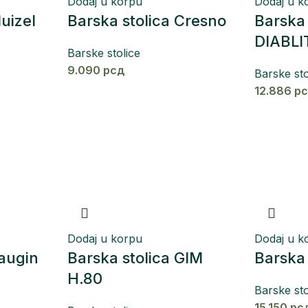
Dodaj u korpu
Dodaj u k
luizel
Barska stolica Cresno
Barska 
DIABLI
Barske stolice
9.090
рсд
Barske sto
12.886
р
Dodaj u korpu
Dodaj u k
Gaugin
Barska stolica GIM
Barska
H.80
Barske sto
15.150
рс