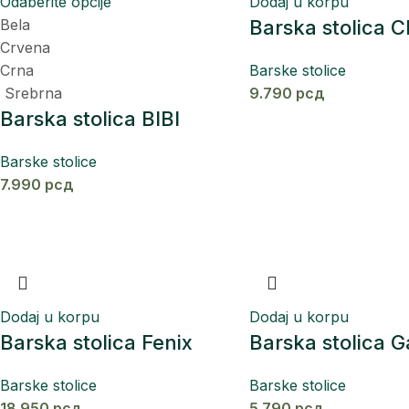
Odaberite opcije
Dodaj u korpu
Bela
Barska stolica C
Crvena
Crna
Barske stolice
Srebrna
9.790
рсд
Barska stolica BIBI
Barske stolice
7.990
рсд
Dodaj u korpu
Dodaj u korpu
Barska stolica Fenix
Barska stolica 
Barske stolice
Barske stolice
18.950
рсд
5.790
рсд