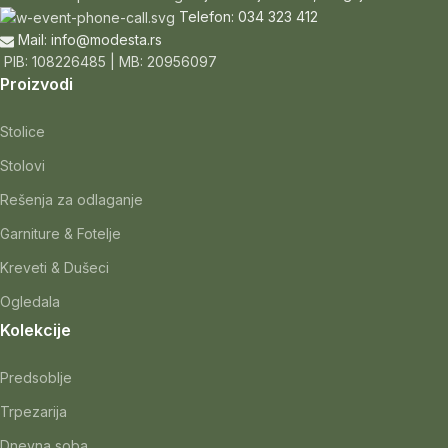
Telefon: 034 323 412
Mail: info@modesta.rs
PIB: 108226485 | MB: 20956097
Proizvodi
Stolice
Stolovi
Rešenja za odlaganje
Garniture & Fotelje
Kreveti & Dušeci
Ogledala
Kolekcije
Predsoblje
Trpezarija
Dnevna soba