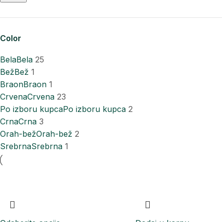
Color
Bela
Bela
25
Bež
Bež
1
Braon
Braon
1
Crvena
Crvena
23
Po izboru kupca
Po izboru kupca
2
Crna
Crna
3
Orah-bež
Orah-bež
2
Srebrna
Srebrna
1