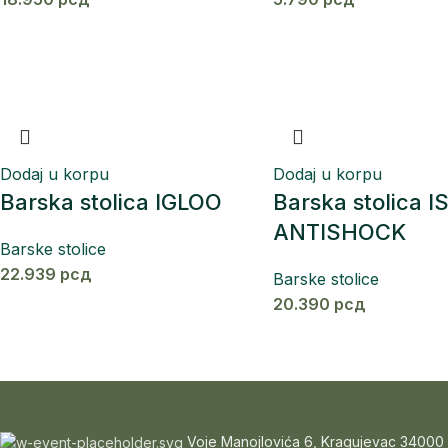
Dodaj u korpu
Dodaj u korpu
Barska stolica IGLOO
Barska stolica I
ANTISHOCK
Barske stolice
22.939
рсд
Barske stolice
20.390
рсд
Voje Manojlovića 6, Kragujevac 34000