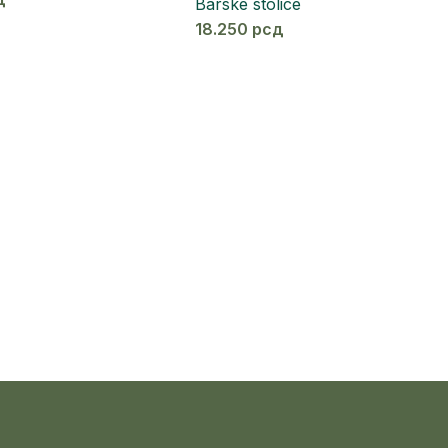
Barske stolice
18.250
рсд