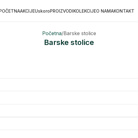
POČETNA
AKCIJE
Uskoro
PROIZVODI
KOLEKCIJE
O NAMA
KONTAKT
Početna
Barske stolice
Barske stolice