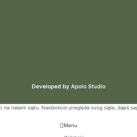
Developed by
Apolo Studio
o na našem sajtu. Nastavkom pregleda ovog sajta, daješ sagl
Menu