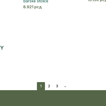
Barske stolice
8.921
рсд
SY
1
2
3
→