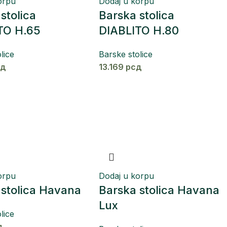
orpu
Dodaj u korpu
stolica
Barska stolica
TO H.65
DIABLITO H.80
lice
Barske stolice
сд
13.169
рсд
orpu
Dodaj u korpu
 stolica Havana
Barska stolica Havana
Lux
lice
д