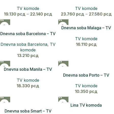
komoda 128
komoda 165
TV komode
TV komode
19.130
рсд
–
22.140
рсд
23.760
рсд
–
27.580
рсд
Dnevna soba Malaga – TV
Komoda
Dnevna soba Barcelona – TV
TV komode
Komoda
16.110
рсд
Dnevna soba Barcelona
,
TV
komode
13.210
рсд
Dnevna soba Manila – TV
komoda
Dnevna soba Porto – TV
TV komode
komoda
18.330
рсд
TV komode
10.350
рсд
Lina TV komoda
Dnevna soba Smart – TV