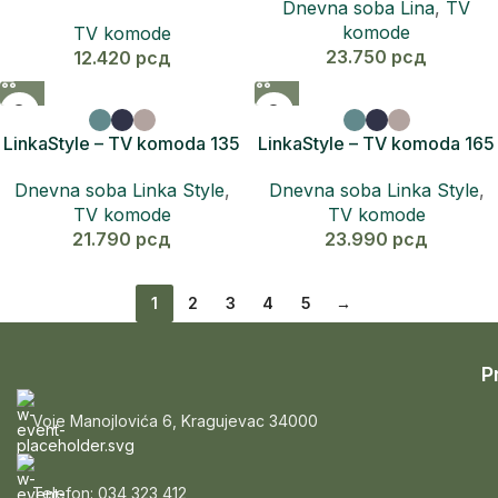
Dnevna soba Lina
,
TV
komoda
komode
TV komode
23.750
рсд
12.420
рсд
LinkaStyle – TV komoda 135
LinkaStyle – TV komoda 165
Dnevna soba Linka Style
,
Dnevna soba Linka Style
,
TV komode
TV komode
21.790
рсд
23.990
рсд
1
2
3
4
5
→
P
Voje Manojlovića 6, Kragujevac 34000
Telefon: 034 323 412