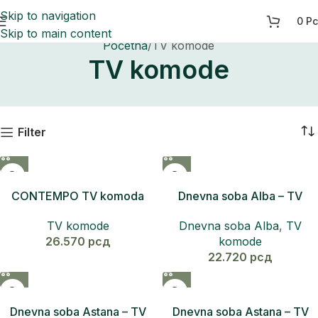
Skip to navigation
0
Р
Skip to main content
Početna
TV komode
TV komode
Filter
CONTEMPO TV komoda
Dnevna soba Alba – TV
komoda
TV komode
Dnevna soba Alba
,
TV
26.570
рсд
komode
22.720
рсд
Dnevna soba Astana – TV
Dnevna soba Astana – TV