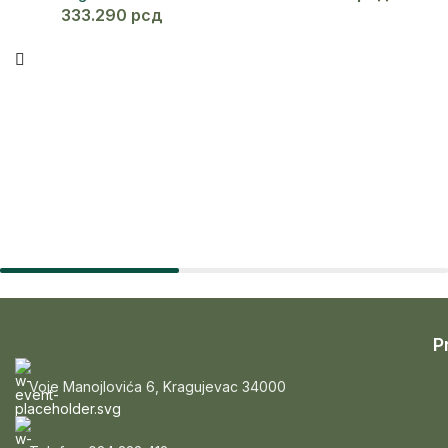
333.290
рсд
P
Voje Manojlovića 6, Kragujevac 34000