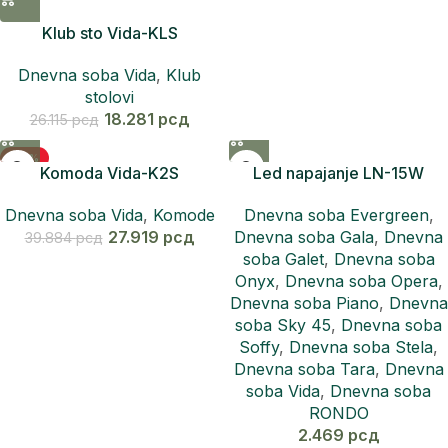
Klub sto Vida-KLS
Dnevna soba Vida
,
Klub
stolovi
18.281
рсд
26.115
рсд
-30%
Komoda Vida-K2S
Led napajanje LN-15W
Dnevna soba Vida
,
Komode
Dnevna soba Evergreen
,
27.919
рсд
Dnevna soba Gala
,
Dnevna
39.884
рсд
soba Galet
,
Dnevna soba
Onyx
,
Dnevna soba Opera
,
Dnevna soba Piano
,
Dnevna
soba Sky 45
,
Dnevna soba
Soffy
,
Dnevna soba Stela
,
Dnevna soba Tara
,
Dnevna
soba Vida
,
Dnevna soba
RONDO
2.469
рсд