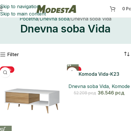
Skip to navigation
0
Р
Skip to main content
Početna
Dnevna soba
Dnevna soba Vida
Dnevna soba Vida
Filter
-30%
-30%
Komoda Vida-K23
Dnevna soba Vida
,
Komode
36.546
рсд
52.208
рсд