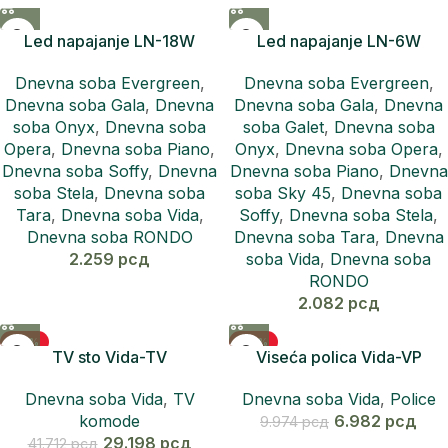
Led napajanje LN-18W
Led napajanje LN-6W
Dnevna soba Evergreen
,
Dnevna soba Evergreen
,
Dnevna soba Gala
,
Dnevna
Dnevna soba Gala
,
Dnevna
soba Onyx
,
Dnevna soba
soba Galet
,
Dnevna soba
Opera
,
Dnevna soba Piano
,
Onyx
,
Dnevna soba Opera
,
Dnevna soba Soffy
,
Dnevna
Dnevna soba Piano
,
Dnevna
soba Stela
,
Dnevna soba
soba Sky 45
,
Dnevna soba
Tara
,
Dnevna soba Vida
,
Soffy
,
Dnevna soba Stela
,
Dnevna soba RONDO
Dnevna soba Tara
,
Dnevna
2.259
рсд
soba Vida
,
Dnevna soba
RONDO
2.082
рсд
-30%
-30%
TV sto Vida-TV
Viseća polica Vida-VP
Dnevna soba Vida
,
TV
Dnevna soba Vida
,
Police
komode
6.982
рсд
9.974
рсд
29.198
рсд
41.712
рсд