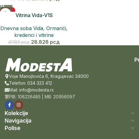
-30%
Vitrina Vida-V1S
Dnevna soba Vida
,
Ormarići,
kredenci i vitirine
28.828
рсд
41.183
рсд
P
Voje Manojlovića 6, Kragujevac 34000
Telefon: 034 323 412
Mail: info@modesta.rs
PIB: 108226485 | MB: 20956097
Kolekcije
Navigacija
Polise