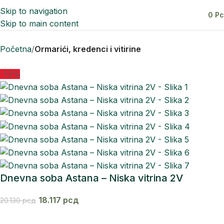
Skip to navigation
0
Р
Skip to main content
Početna
Ormarići, kredenci i vitirine
-10%
Dnevna soba Astana – Niska vitrina 2V
18.117
рсд
20.130
рсд