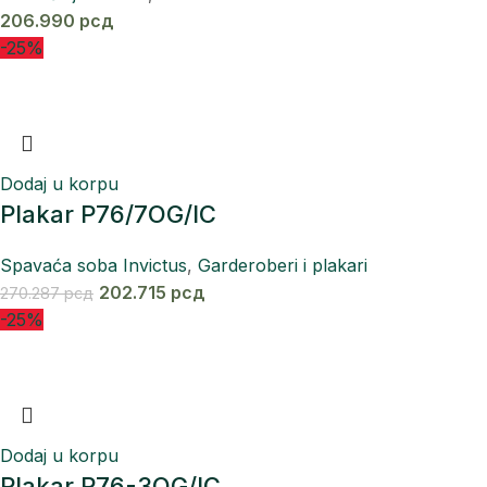
206.990
рсд
-25%
Dodaj u korpu
Plakar P76/7OG/IC
Spavaća soba Invictus
,
Garderoberi i plakari
202.715
рсд
270.287
рсд
-25%
Dodaj u korpu
Plakar P76-3OG/IC