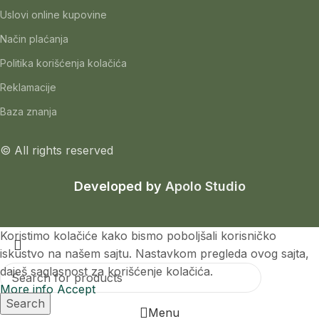
Uslovi online kupovine
Način plaćanja
Politika korišćenja kolačića
Reklamacije
Baza znanja
© All rights reserved
Developed by
Apolo Studio
Koristimo kolačiće kako bismo poboljšali korisničko
iskustvo na našem sajtu. Nastavkom pregleda ovog sajta,
daješ saglasnost za korišćenje kolačića.​
More info
Accept
Search
Menu