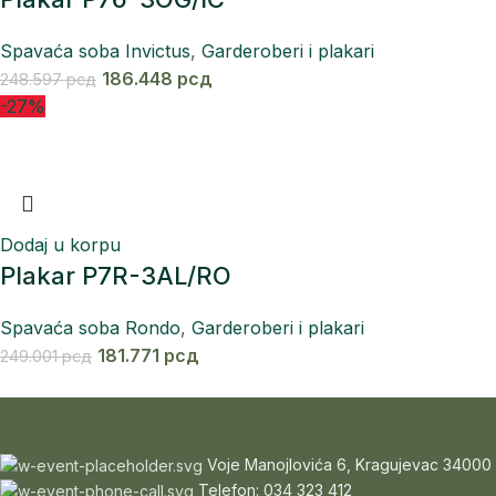
Spavaća soba Invictus
,
Garderoberi i plakari
186.448
рсд
248.597
рсд
-27%
Dodaj u korpu
Plakar P7R-3AL/RO
Spavaća soba Rondo
,
Garderoberi i plakari
181.771
рсд
249.001
рсд
Voje Manojlovića 6, Kragujevac 34000
Telefon: 034 323 412