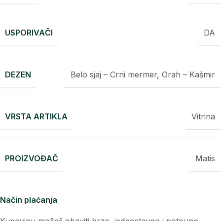
USPORIVAČI
DA
DEZEN
Belo sjaj – Crni mermer, Orah – Kašmir
VRSTA ARTIKLA
Vitrina
PROIZVOĐAČ
Matis
Način plaćanja
Kupovinu možeš obaviti brzo, jednostavno i potpuno