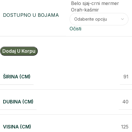
Belo sjaj-crni mermer
Orah-kašmir
DOSTUPNO U BOJAMA
Očisti
Dodaj U Korpu
ŠIRINA (CM)
91
DUBINA (CM)
40
VISINA (CM)
125