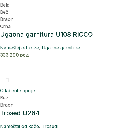
Bela
Bež
Braon
Crna
Ugaona garnitura U108 RICCO
Nameštaj od kože
,
Ugaone garniture
333.290
рсд
Odaberite opcije
Bež
Braon
Trosed U264
Nameštaj od kože
,
Trosedi