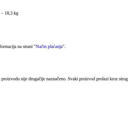
 – 18,3 kg
formacija na strani
"Način plaćanja".
proizvodu nije drugačije naznačeno. Svaki proizvod prolazi kroz strog