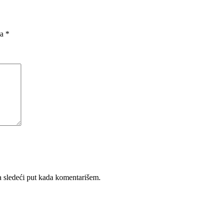
na
*
 sledeći put kada komentarišem.