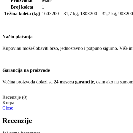
Proizvođač
Matis
Broj koleta
1
Težina koleta (kg)
160×200 – 31,7 kg, 180×200 – 35,7 kg, 90×200
Način plaćanja
Kupovinu možeš obaviti brzo, jednostavno i potpuno sigurno. Više in
Garancija na proizvode
Većina proizvoda dolazi sa
24 meseca garancije
, osim ako na samom 
Recenzije (0)
Close
Recenzije