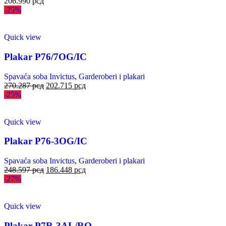
206.990
рсд
-25%
Quick view
Plakar P76/7OG/IC
Spavaća soba Invictus
,
Garderoberi i plakari
270.287
рсд
202.715
рсд
-25%
Quick view
Plakar P76-3OG/IC
Spavaća soba Invictus
,
Garderoberi i plakari
248.597
рсд
186.448
рсд
-27%
Quick view
Plakar P7R-3AL/RO