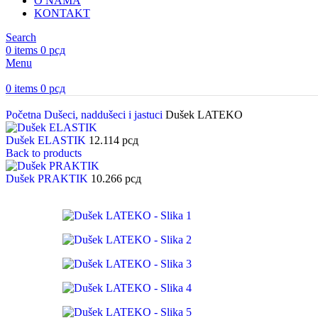
O NAMA
KONTAKT
Search
0
items
0
рсд
Menu
0
items
0
рсд
Početna
Dušeci, naddušeci i jastuci
Dušek LATEKO
Dušek ELASTIK
12.114
рсд
Back to products
Dušek PRAKTIK
10.266
рсд