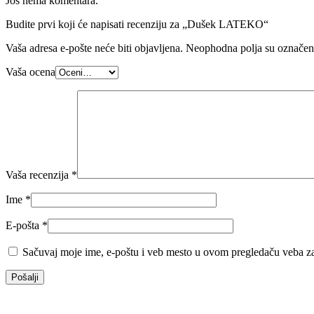
Još nema komentara.
Budite prvi koji će napisati recenziju za „Dušek LATEKO“
Vaša adresa e-pošte neće biti objavljena.
Neophodna polja su označe
Vaša ocena
Vaša recenzija
*
Ime
*
E-pošta
*
Sačuvaj moje ime, e-poštu i veb mesto u ovom pregledaču veba za