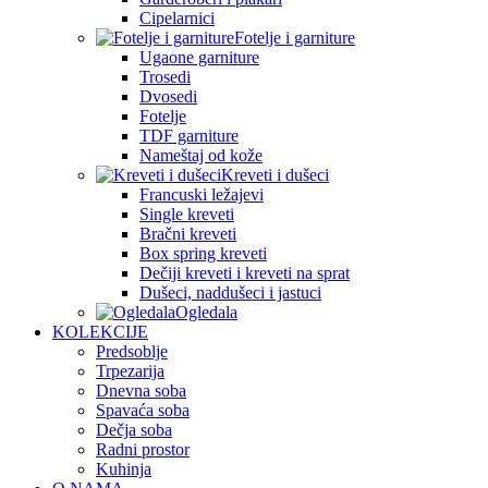
Cipelarnici
Fotelje i garniture
Ugaone garniture
Trosedi
Dvosedi
Fotelje
TDF garniture
Nameštaj od kože
Kreveti i dušeci
Francuski ležajevi
Single kreveti
Bračni kreveti
Box spring kreveti
Dečiji kreveti i kreveti na sprat
Dušeci, naddušeci i jastuci
Ogledala
KOLEKCIJE
Predsoblje
Trpezarija
Dnevna soba
Spavaća soba
Dečja soba
Radni prostor
Kuhinja