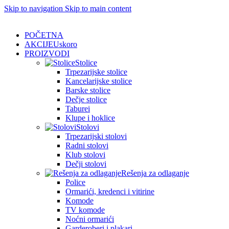
Skip to navigation
Skip to main content
POČETNA
AKCIJE
Uskoro
PROIZVODI
Stolice
Trpezarijske stolice
Kancelarijske stolice
Barske stolice
Dečje stolice
Taburei
Klupe i hoklice
Stolovi
Trpezarijski stolovi
Radni stolovi
Klub stolovi
Dečji stolovi
Rešenja za odlaganje
Police
Ormarići, kredenci i vitirine
Komode
TV komode
Noćni ormarići
Garderoberi i plakari