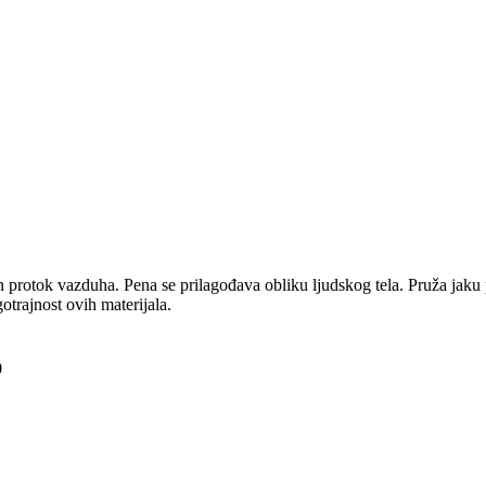
 protok vazduha. Pena se prilagođava obliku ljudskog tela. Pruža jaku 
otrajnost ovih materijala.
0