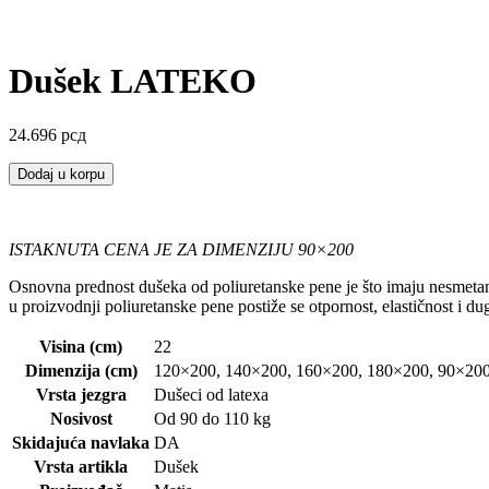
Dušek LATEKO
24.696
рсд
Dodaj u korpu
ISTAKNUTA CENA JE ZA DIMENZIJU 90×200
Osnovna prednost dušeka od poliuretanske pene je što imaju nesmetan
u proizvodnji poliuretanske pene postiže se otpornost, elastičnost i dug
Visina (cm)
22
Dimenzija (cm)
120×200, 140×200, 160×200, 180×200, 90×20
Vrsta jezgra
Dušeci od latexa
Nosivost
Od 90 do 110 kg
Skidajuća navlaka
DA
Vrsta artikla
Dušek