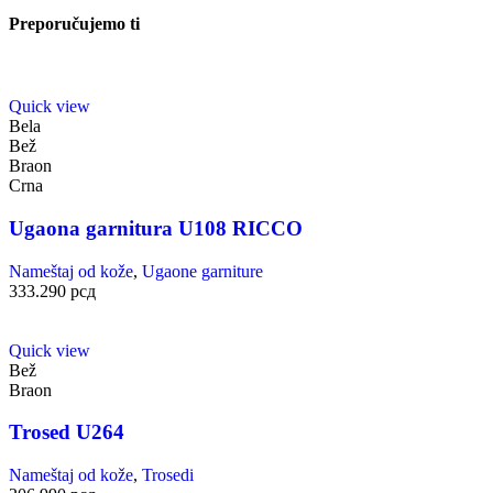
Preporučujemo ti
Quick view
Bela
Bež
Braon
Crna
Ugaona garnitura U108 RICCO
Nameštaj od kože
,
Ugaone garniture
333.290
рсд
Quick view
Bež
Braon
Trosed U264
Nameštaj od kože
,
Trosedi