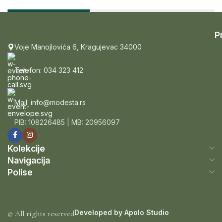
P
Voje Manojlovića 6, Kragujevac 34000
Telefon: 034 323 412
Mail: info@modesta.rs
PIB: 108226485 | MB: 20956097
Kolekcije
Navigacija
Polise
Developed by
Apolo Studio
© All rights reserved