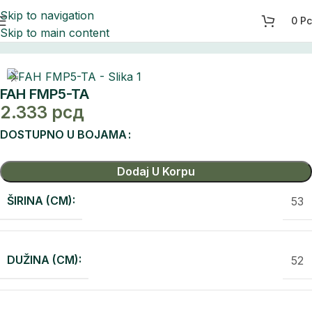
Skip to navigation
0
Р
Skip to main content
Početna
Spavaća soba
Spavaća soba Tara
FAH FMP5-TA
2.333
рсд
DOSTUPNO U BOJAMA
Dodaj U Korpu
ŠIRINA (CM):
53
DUŽINA (CM):
52