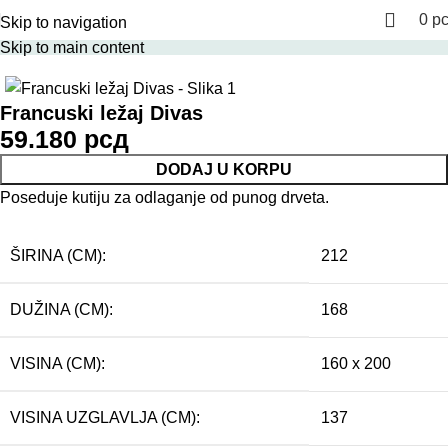
0
р
Skip to navigation
Početna
Francuski ležajevi
Skip to main content
Francuski ležaj Divas
59.180
рсд
DODAJ U KORPU
Poseduje kutiju za odlaganje od punog drveta.
ŠIRINA (CM):
212
DUŽINA (CM):
168
VISINA (CM):
160 x 200
VISINA UZGLAVLJA (CM):
137