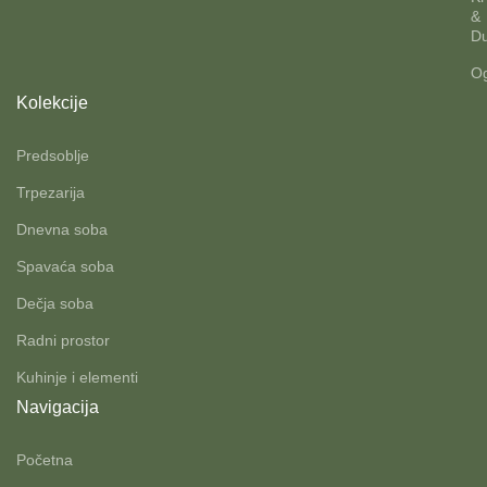
&
Du
Og
Kolekcije
Predsoblje
Trpezarija
Dnevna soba
Spavaća soba
Dečja soba
Radni prostor
Kuhinje i elementi
Navigacija
Početna