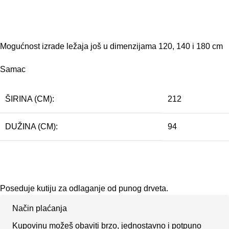
Mogućnost izrade ležaja još u dimenzijama 120, 140 i 180 cm
Samac
ŠIRINA (CM):
212
DUŽINA (CM):
94
Poseduje kutiju za odlaganje od punog drveta.
Način plaćanja
Kupovinu možeš obaviti brzo, jednostavno i potpuno