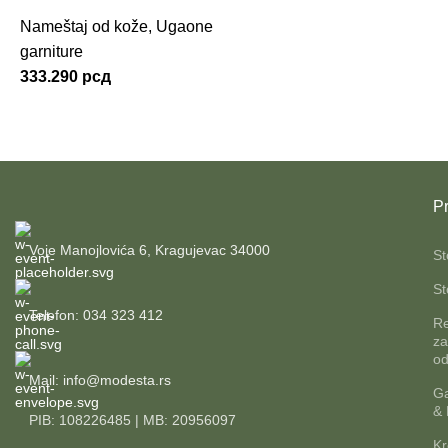
D
Nameštaj od kože
,
Ugaone
garniture
333.290
рсд
S
G
2
Pr
Voje Manojlovića 6, Kragujevac 34000
St
St
Telefon: 034 323 412
Re
za
od
Mail: info@modesta.rs
Ga
& 
PIB: 108226485 | MB: 20956097
Kr