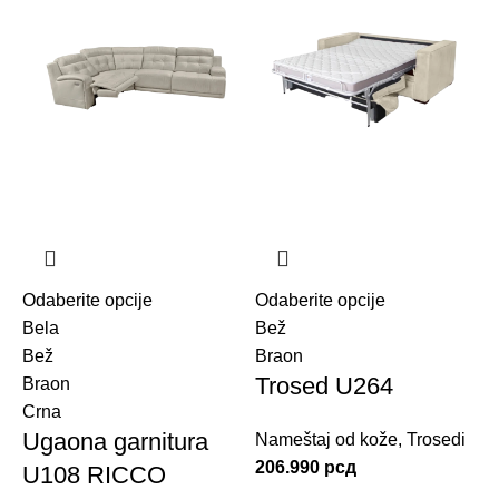
Odaberite opcije
Odaberite opcije
Bela
Bež
Bež
Braon
Trosed U264
Braon
Crna
Ugaona garnitura
Nameštaj od kože
,
Trosedi
206.990
рсд
U108 RICCO