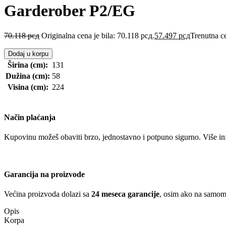
Garderober P2/EG
70.118
рсд
Originalna cena je bila: 70.118 рсд.
57.497
рсд
Trenutna ce
Dodaj u korpu
Širina (cm):
131
Dužina (cm):
58
Visina (cm):
224
Način plaćanja
Kupovinu možeš obaviti brzo, jednostavno i potpuno sigurno. Više in
Garancija na proizvode
Većina proizvoda dolazi sa
24 meseca garancije
, osim ako na samom 
Opis