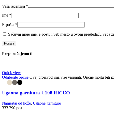
Vaša recenzija
*
Ime
*
E-pošta
*
Sačuvaj moje ime, e-poštu i veb mesto u ovom pregledaču veba za
Preporučujemo ti
Quick view
Odaberite opcije
Ovaj proizvod ima više varijanti. Opcije mogu biti iz
Ugaona garnitura U108 RICCO
Nameštaj od kože
,
Ugaone garniture
333.290
рсд