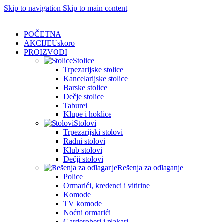
Skip to navigation
Skip to main content
POČETNA
AKCIJE
Uskoro
PROIZVODI
Stolice
Trpezarijske stolice
Kancelarijske stolice
Barske stolice
Dečje stolice
Taburei
Klupe i hoklice
Stolovi
Trpezarijski stolovi
Radni stolovi
Klub stolovi
Dečji stolovi
Rešenja za odlaganje
Police
Ormarići, kredenci i vitirine
Komode
TV komode
Noćni ormarići
Garderoberi i plakari