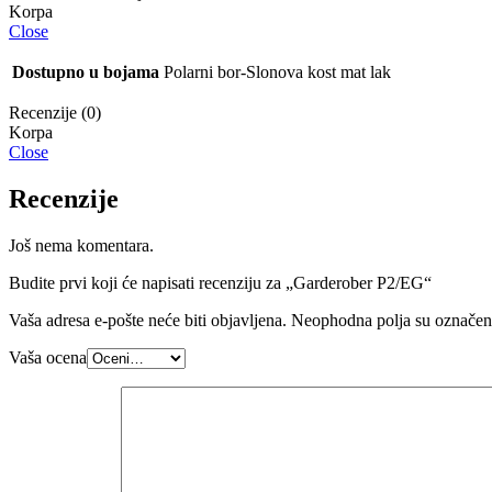
Close
Dostupno u bojama
Polarni bor-Slonova kost mat lak
Recenzije (0)
Close
Recenzije
Još nema komentara.
Budite prvi koji će napisati recenziju za „Garderober P2/EG“
Vaša adresa e-pošte neće biti objavljena.
Neophodna polja su označe
Vaša ocena