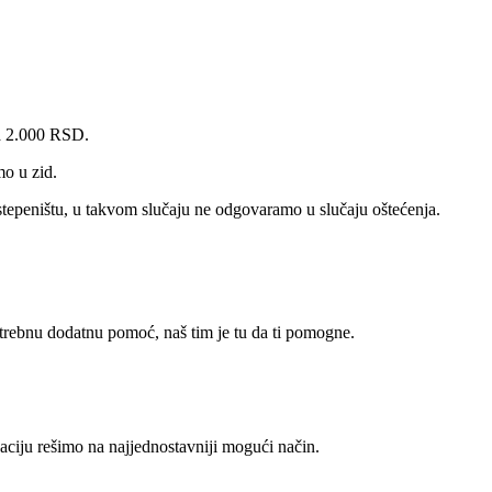
za 2.000 RSD.
mo u zid.
tepeništu, u takvom slučaju ne odgovaramo u slučaju oštećenja.
otrebnu dodatnu pomoć, naš tim je tu da ti pomogne.
ciju rešimo na najjednostavniji mogući način.