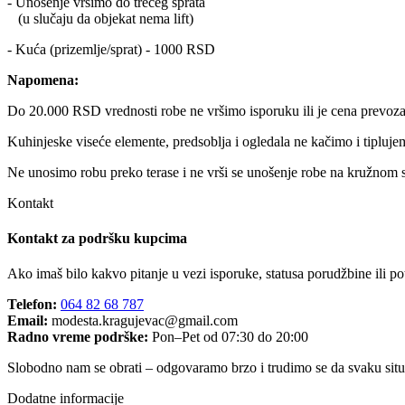
- Unošenje vršimo do trećeg sprata
(u slučaju da objekat nema lift)
- Kuća (prizemlje/sprat) - 1000 RSD
Napomena:
Do 20.000 RSD vrednosti robe ne vršimo isporuku ili je cena prevo
Kuhinjeske viseće elemente, predsoblja i ogledala ne kačimo i tipluje
Ne unosimo robu preko terase i ne vrši se unošenje robe na kružnom s
Kontakt
Kontakt za podršku kupcima
Ako imaš bilo kakvo pitanje u vezi isporuke, statusa porudžbine ili p
Telefon:
064 82 68 787
Email:
modesta.kragujevac@gmail.com
Radno vreme podrške:
Pon–Pet od 07:30 do 20:00
Slobodno nam se obrati – odgovaramo brzo i trudimo se da svaku situa
Dodatne informacije