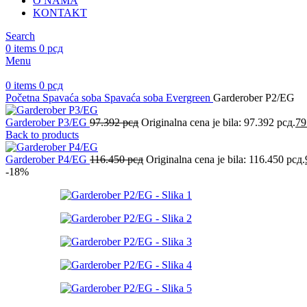
O NAMA
KONTAKT
Search
0
items
0
рсд
Menu
0
items
0
рсд
Početna
Spavaća soba
Spavaća soba Evergreen
Garderober P2/EG
Garderober P3/EG
97.392
рсд
Originalna cena je bila: 97.392 рсд.
79
Back to products
Garderober P4/EG
116.450
рсд
Originalna cena je bila: 116.450 рсд.
-18%