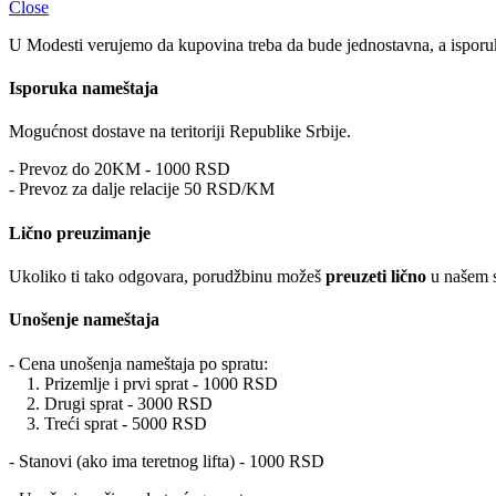
Close
U Modesti verujemo da kupovina treba da bude jednostavna, a isporuk
Isporuka nameštaja
Mogućnost dostave na teritoriji Republike Srbije.
- Prevoz do 20KM - 1000 RSD
- Prevoz za dalje relacije 50 RSD/KM
Lično preuzimanje
Ukoliko ti tako odgovara, porudžbinu možeš
preuzeti lično
u našem s
Unošenje nameštaja
- Cena unošenja nameštaja po spratu:
1. Prizemlje i prvi sprat - 1000 RSD
2. Drugi sprat - 3000 RSD
3. Treći sprat - 5000 RSD
- Stanovi (ako ima teretnog lifta) - 1000 RSD