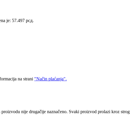
na je: 57.497 рсд.
formacija na strani
"Način plaćanja".
proizvodu nije drugačije naznačeno. Svaki proizvod prolazi kroz strog