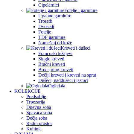
Cipelarnici
Fotelje i garniture
Ugaone garniture
Trosedi
Dvosedi
Fotelje
TDF garniture
Nameštaj od kože
Kreveti i dušeci
Francuski ležajevi
Single kreveti
Bračni kreveti
Box spring kreveti
Dečiji kreveti i kreveti na sprat
Dušeci, naddušeci i jastuci
Ogledala
KOLEKCIJE
Predsoblje
Trpezarija
Dnevna soba
Spavaća soba
Dečja soba
Radni prostor
Kuhinja