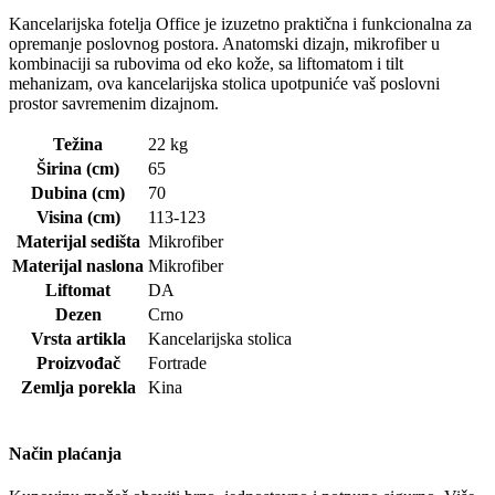
Kancelarijska fotelja Office je izuzetno praktična i funkcionalna za
opremanje poslovnog postora. Anatomski dizajn, mikrofiber u
kombinaciji sa rubovima od eko kože, sa liftomatom i tilt
mehanizam, ova kancelarijska stolica upotpuniće vaš poslovni
prostor savremenim dizajnom.
Težina
22 kg
Širina (cm)
65
Dubina (cm)
70
Visina (cm)
113-123
Materijal sedišta
Mikrofiber
Materijal naslona
Mikrofiber
Liftomat
DA
Dezen
Crno
Vrsta artikla
Kancelarijska stolica
Proizvođač
Fortrade
Zemlja porekla
Kina
Način plaćanja