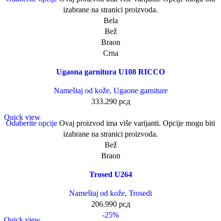
izabrane na stranici proizvoda.
Bela
Bež
Braon
Crna
Ugaona garnitura U108 RICCO
Nameštaj od kože
,
Ugaone garniture
333.290
рсд
Quick view
Odaberite opcije
Ovaj proizvod ima više varijanti. Opcije mogu biti
izabrane na stranici proizvoda.
Bež
Braon
Trosed U264
Nameštaj od kože
,
Trosedi
206.990
рсд
-25%
Quick view