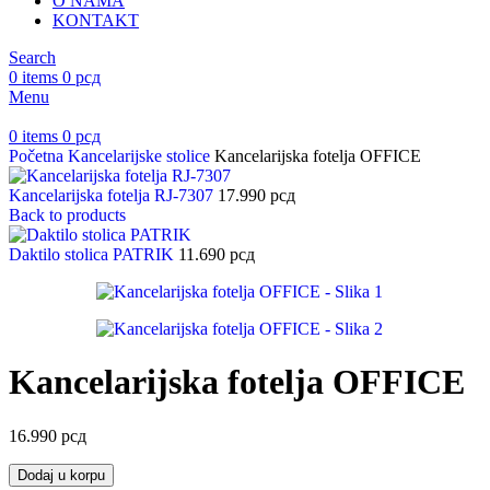
O NAMA
KONTAKT
Search
0
items
0
рсд
Menu
0
items
0
рсд
Početna
Kancelarijske stolice
Kancelarijska fotelja OFFICE
Kancelarijska fotelja RJ-7307
17.990
рсд
Back to products
Daktilo stolica PATRIK
11.690
рсд
Kancelarijska fotelja OFFICE
16.990
рсд
Dodaj u korpu