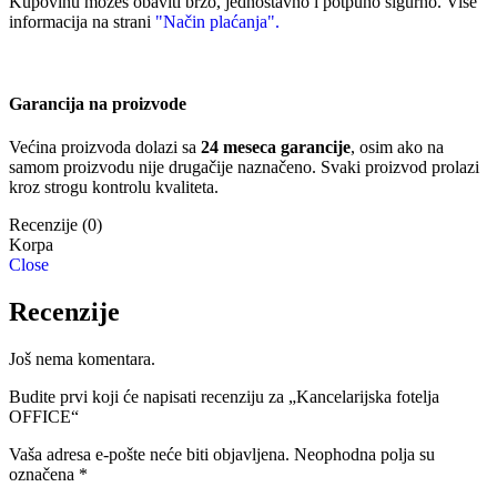
Kupovinu možeš obaviti brzo, jednostavno i potpuno sigurno. Više
informacija na strani
"Način plaćanja".
Garancija na proizvode
Većina proizvoda dolazi sa
24 meseca garancije
, osim ako na
samom proizvodu nije drugačije naznačeno. Svaki proizvod prolazi
kroz strogu kontrolu kvaliteta.
Recenzije (0)
Close
Recenzije
Još nema komentara.
Budite prvi koji će napisati recenziju za „Kancelarijska fotelja
OFFICE“
Vaša adresa e-pošte neće biti objavljena.
Neophodna polja su
označena
*