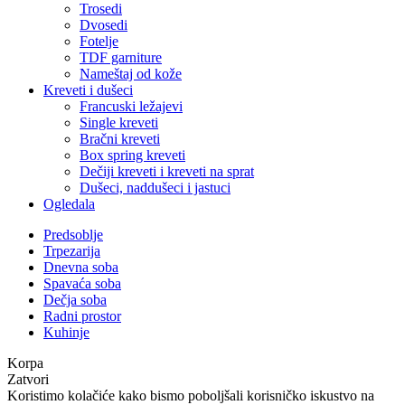
Trosedi
Dvosedi
Fotelje
TDF garniture
Nameštaj od kože
Kreveti i dušeci
Francuski ležajevi
Single kreveti
Bračni kreveti
Box spring kreveti
Dečiji kreveti i kreveti na sprat
Dušeci, naddušeci i jastuci
Ogledala
Predsoblje
Trpezarija
Dnevna soba
Spavaća soba
Dečja soba
Radni prostor
Kuhinje
Koristimo kolačiće kako bismo poboljšali korisničko iskustvo na