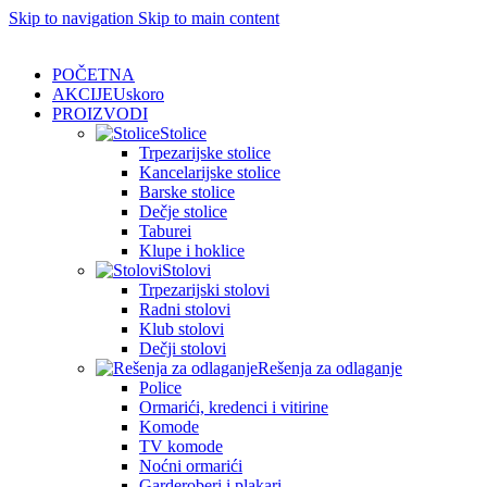
Skip to navigation
Skip to main content
POČETNA
AKCIJE
Uskoro
PROIZVODI
Stolice
Trpezarijske stolice
Kancelarijske stolice
Barske stolice
Dečje stolice
Taburei
Klupe i hoklice
Stolovi
Trpezarijski stolovi
Radni stolovi
Klub stolovi
Dečji stolovi
Rešenja za odlaganje
Police
Ormarići, kredenci i vitirine
Komode
TV komode
Noćni ormarići
Garderoberi i plakari