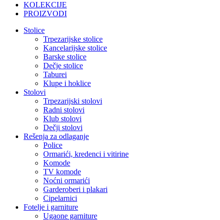
KOLEKCIJE
PROIZVODI
Stolice
Trpezarijske stolice
Kancelarijske stolice
Barske stolice
Dečje stolice
Taburei
Klupe i hoklice
Stolovi
Trpezarijski stolovi
Radni stolovi
Klub stolovi
Dečji stolovi
Rešenja za odlaganje
Police
Ormarići, kredenci i vitirine
Komode
TV komode
Noćni ormarići
Garderoberi i plakari
Cipelarnici
Fotelje i garniture
Ugaone garniture