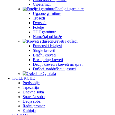
Cipelarnici
Fotelje i garniture
Ugaone garniture
Trosedi
Dvosedi
Fotelje
TDF garniture
Nameštaj od kože
Kreveti i dušeci
Francuski ležajevi
Single kreveti
Bračni kreveti
Box spring kreveti
Dečiji kreveti i kreveti na sprat
Dušeci, naddušeci i jastuci
Ogledala
KOLEKCIJE
Predsoblje
Trpezarija
Dnevna soba
Spavaća soba
Dečja soba
Radni prostor
Kuhinja