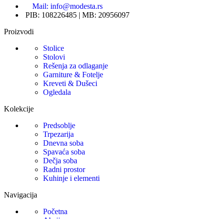
Mail: info@modesta.rs
PIB: 108226485 | MB: 20956097
Proizvodi
Stolice
Stolovi
Rešenja za odlaganje
Garniture & Fotelje
Kreveti & Dušeci
Ogledala
Kolekcije
Predsoblje
Trpezarija
Dnevna soba
Spavaća soba
Dečja soba
Radni prostor
Kuhinje i elementi
Navigacija
Početna