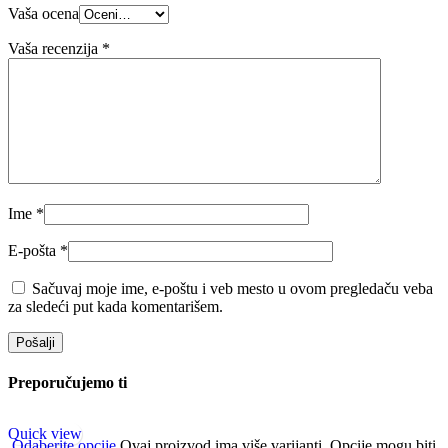
Vaša ocena
Vaša recenzija
*
Ime
*
E-pošta
*
Sačuvaj moje ime, e-poštu i veb mesto u ovom pregledaču veba
za sledeći put kada komentarišem.
Preporučujemo ti
Quick view
Odaberite opcije
Ovaj proizvod ima više varijanti. Opcije mogu biti