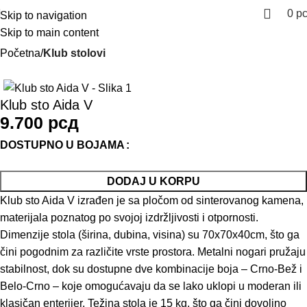
0
р
Skip to navigation
Skip to main content
Početna
Klub stolovi
Klub sto Aida V
9.700
рсд
DOSTUPNO U BOJAMA
DODAJ U KORPU
Klub sto Aida V izrađen je sa pločom od sinterovanog kamena,
materijala poznatog po svojoj izdržljivosti i otpornosti.
Dimenzije stola (širina, dubina, visina) su 70x70x40cm, što ga
čini pogodnim za različite vrste prostora. Metalni nogari pružaju
stabilnost, dok su dostupne dve kombinacije boja – Crno-Bež i
Belo-Crno – koje omogućavaju da se lako uklopi u moderan ili
klasičan enterijer. Težina stola je 15 kg, što ga čini dovoljno