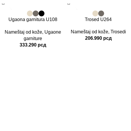
Ugaona garnitura U108
Trosed U264
RICCO
Nameštaj od kože
,
Trosedi
Nameštaj od kože
,
Ugaone
206.990
рсд
garniture
333.290
рсд