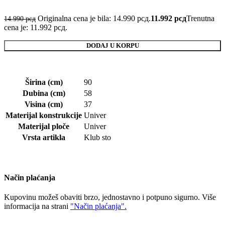
Originalna cena je bila: 14.990 рсд.
11.992
рсд
Trenutna
14.990
рсд
cena je: 11.992 рсд.
DODAJ U KORPU
Širina (cm)
90
Dubina (cm)
58
Visina (cm)
37
Materijal konstrukcije
Univer
Materijal ploče
Univer
Vrsta artikla
Klub sto
Način plaćanja
Kupovinu možeš obaviti brzo, jednostavno i potpuno sigurno. Više
informacija na strani
"Način plaćanja".