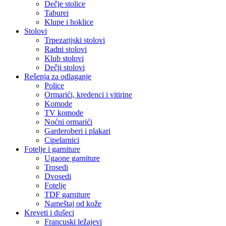
Dečje stolice
Taburei
Klupe i hoklice
Stolovi
Trpezarijski stolovi
Radni stolovi
Klub stolovi
Dečji stolovi
Rešenja za odlaganje
Police
Ormarići, kredenci i vitirine
Komode
TV komode
Noćni ormarići
Garderoberi i plakari
Cipelarnici
Fotelje i garniture
Ugaone garniture
Trosedi
Dvosedi
Fotelje
TDF garniture
Nameštaj od kože
Kreveti i dušeci
Francuski ležajevi