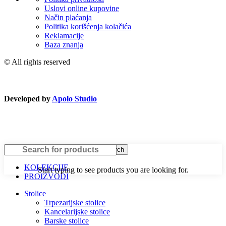
Uslovi online kupovine
Način plaćanja
Politika korišćenja kolačića
Reklamacije
Baza znanja
© All rights reserved
Developed by
Apolo Studio
Search
KOLEKCIJE
Start typing to see products you are looking for.
PROIZVODI
Stolice
Trpezarijske stolice
Kancelarijske stolice
Barske stolice