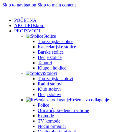
Skip to navigation
Skip to main content
POČETNA
AKCIJE
Uskoro
PROIZVODI
Stolice
Trpezarijske stolice
Kancelarijske stolice
Barske stolice
Dečje stolice
Taburei
Klupe i hoklice
Stolovi
Trpezarijski stolovi
Radni stolovi
Klub stolovi
Dečji stolovi
Rešenja za odlaganje
Police
Ormarići, kredenci i vitirine
Komode
TV komode
Noćni ormarići
Garderoberi i plakari