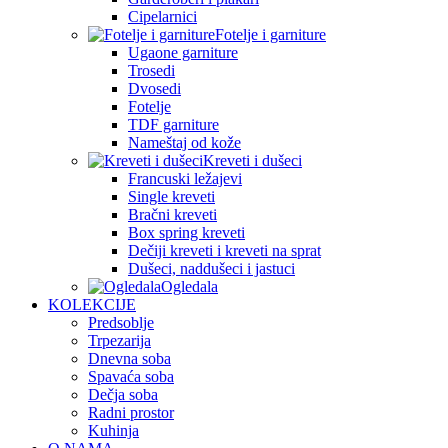
Cipelarnici
Fotelje i garniture
Ugaone garniture
Trosedi
Dvosedi
Fotelje
TDF garniture
Nameštaj od kože
Kreveti i dušeci
Francuski ležajevi
Single kreveti
Bračni kreveti
Box spring kreveti
Dečiji kreveti i kreveti na sprat
Dušeci, naddušeci i jastuci
Ogledala
KOLEKCIJE
Predsoblje
Trpezarija
Dnevna soba
Spavaća soba
Dečja soba
Radni prostor
Kuhinja