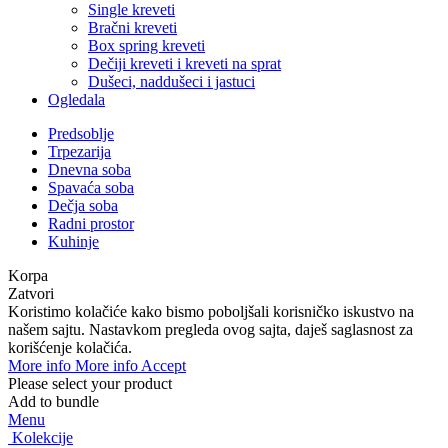
Single kreveti
Bračni kreveti
Box spring kreveti
Dečiji kreveti i kreveti na sprat
Dušeci, naddušeci i jastuci
Ogledala
Predsoblje
Trpezarija
Dnevna soba
Spavaća soba
Dečja soba
Radni prostor
Kuhinje
Koristimo kolačiće kako bismo poboljšali korisničko iskustvo na
našem sajtu. Nastavkom pregleda ovog sajta, daješ saglasnost za
korišćenje kolačića.​
More info
More info
Accept
Please select your product
Add to bundle
Menu
Kolekcije