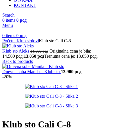
O NAMA
KONTAKT
Search
0
items
0
рсд
Menu
0
items
0
рсд
Početna
Klub stolovi
Klub sto Cali C-8
Klub sto Aleks
Originalna cena je bila:
14.500
рсд
14.500 рсд.
13.050
рсд
Trenutna cena je: 13.050 рсд.
Back to products
Dnevna soba Manila – Klub sto
13.900
рсд
-20%
Klub sto Cali C-8