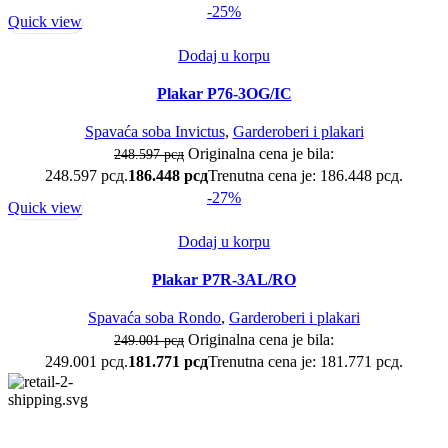
-25%
Quick view
Dodaj u korpu
Plakar P76-3OG/IC
Spavaća soba Invictus
,
Garderoberi i plakari
Originalna cena je bila:
248.597
рсд
248.597 рсд.
186.448
рсд
Trenutna cena je: 186.448 рсд.
-27%
Quick view
Dodaj u korpu
Plakar P7R-3AL/RO
Spavaća soba Rondo
,
Garderoberi i plakari
Originalna cena je bila:
249.001
рсд
249.001 рсд.
181.771
рсд
Trenutna cena je: 181.771 рсд.