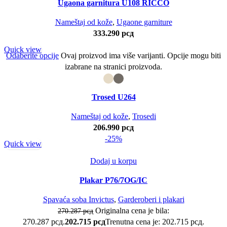
Ugaona garnitura U108 RICCO
Nameštaj od kože
,
Ugaone garniture
333.290
рсд
Quick view
Odaberite opcije
Ovaj proizvod ima više varijanti. Opcije mogu biti
izabrane na stranici proizvoda.
Trosed U264
Nameštaj od kože
,
Trosedi
206.990
рсд
-25%
Quick view
Dodaj u korpu
Plakar P76/7OG/IC
Spavaća soba Invictus
,
Garderoberi i plakari
Originalna cena je bila:
270.287
рсд
270.287 рсд.
202.715
рсд
Trenutna cena je: 202.715 рсд.