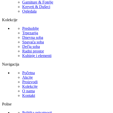
Garniture & Fotelje
Kreveti & Dušeci
Ogledala
Kolekcije
Predsoblje
Trpezarija
Dnevna soba
Spavaća soba
Dečja soba
Radni prostor
Kuhinje i elementi
Navigacija
Početna
Akcije
Proizvodi
Kolekcije
O nama
Kontakt
Polise
Politika privatnosti