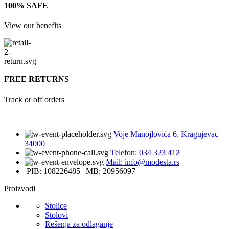
100% SAFE
View our benefits
FREE RETURNS
Track or off orders
Voje Manojlovića 6, Kragujevac
34000
Telefon: 034 323 412
Mail: info@modesta.rs
PIB: 108226485 | MB: 20956097
Proizvodi
Stolice
Stolovi
Rešenja za odlaganje