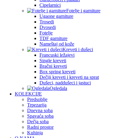
Cipelarnici
Fotelje i garniture
Ugaone garniture
Trosedi
Dvosedi
Fotelje
TDF garniture
Nameštaj od kože
Kreveti i dušeci
Francuski ležajevi
Single kreveti
Bračni kreveti
Box spring kreveti
Dečiji kreveti i kreveti na sprat
Dušeci, naddušeci i jastuci
Ogledala
KOLEKCIJE
Predsoblje
Trpezarija
Dnevna soba
Spavaća soba
Dečja soba
Radni prostor
Kuhinja