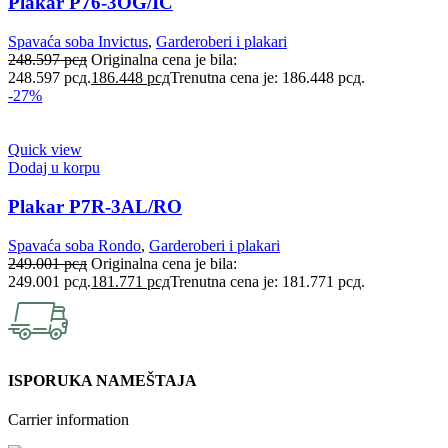
Plakar P76-3OG/IC
Spavaća soba Invictus
,
Garderoberi i plakari
248.597
рсд
Originalna cena je bila:
248.597 рсд.
186.448
рсд
Trenutna cena je: 186.448 рсд.
-27%
Quick view
Dodaj u korpu
Plakar P7R-3AL/RO
Spavaća soba Rondo
,
Garderoberi i plakari
249.001
рсд
Originalna cena je bila:
249.001 рсд.
181.771
рсд
Trenutna cena je: 181.771 рсд.
ISPORUKA NAMEŠTAJA
Carrier information