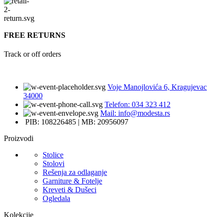
FREE RETURNS
Track or off orders
Voje Manojlovića 6, Kragujevac
34000
Telefon: 034 323 412
Mail: info@modesta.rs
PIB: 108226485 | MB: 20956097
Proizvodi
Stolice
Stolovi
Rešenja za odlaganje
Garniture & Fotelje
Kreveti & Dušeci
Ogledala
Kolekcije