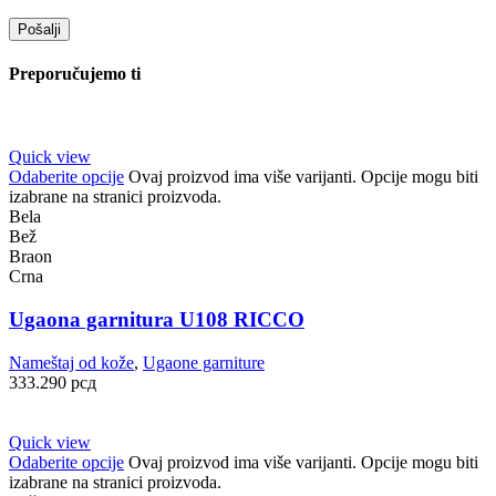
Preporučujemo ti
Quick view
Odaberite opcije
Ovaj proizvod ima više varijanti. Opcije mogu biti
izabrane na stranici proizvoda.
Bela
Bež
Braon
Crna
Ugaona garnitura U108 RICCO
Nameštaj od kože
,
Ugaone garniture
333.290
рсд
Quick view
Odaberite opcije
Ovaj proizvod ima više varijanti. Opcije mogu biti
izabrane na stranici proizvoda.