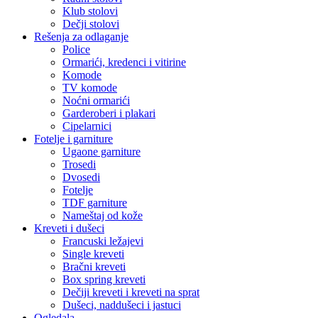
Klub stolovi
Dečji stolovi
Rešenja za odlaganje
Police
Ormarići, kredenci i vitirine
Komode
TV komode
Noćni ormarići
Garderoberi i plakari
Cipelarnici
Fotelje i garniture
Ugaone garniture
Trosedi
Dvosedi
Fotelje
TDF garniture
Nameštaj od kože
Kreveti i dušeci
Francuski ležajevi
Single kreveti
Bračni kreveti
Box spring kreveti
Dečiji kreveti i kreveti na sprat
Dušeci, naddušeci i jastuci
Ogledala