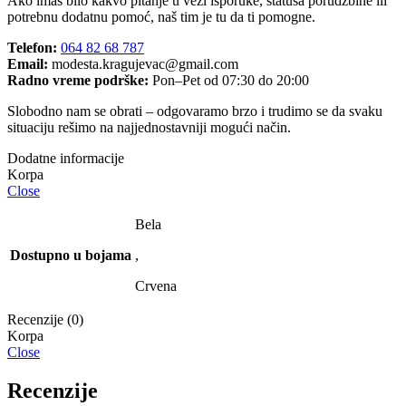
Ako imaš bilo kakvo pitanje u vezi isporuke, statusa porudžbine ili
potrebnu dodatnu pomoć, naš tim je tu da ti pomogne.
Telefon:
064 82 68 787
Email:
modesta.kragujevac@gmail.com
Radno vreme podrške:
Pon–Pet od 07:30 do 20:00
Slobodno nam se obrati – odgovaramo brzo i trudimo se da svaku
situaciju rešimo na najjednostavniji mogući način.
Dodatne informacije
Close
Bela
Dostupno u bojama
,
Crvena
Recenzije (0)
Close
Recenzije