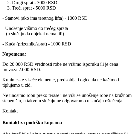
2. Drugi sprat - 3000 RSD
3. Treći sprat - 5000 RSD
- Stanovi (ako ima teretnog lifta) - 1000 RSD
- Unošenje vršimo do trećeg sprata
(u slučaju da objekat nema lift)
- Kuća (prizemlje/sprat) - 1000 RSD
Napomena:
Do 20.000 RSD vrednosti robe ne vršimo isporuku ili je cena
prevoza 2.000 RSD.
Kuhinjeske viseće elemente, predsoblja i ogledala ne kačimo i
tiplujemo u zid.
Ne unosimo robu preko terase i ne vrši se unošenje robe na kružnom
stepeništu, u takvom slučaju ne odgovaramo u slučaju oštećenja.
Kontakt
Kontakt za podršku kupcima