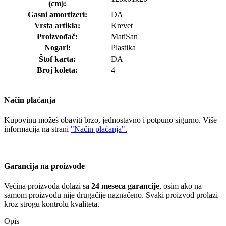
(cm):
Gasni amortizeri:
DA
Vrsta artikla:
Krevet
Proizvođač:
MatiSan
Nogari:
Plastika
Štof karta:
DA
Broj koleta:
4
Način plaćanja
Kupovinu možeš obaviti brzo, jednostavno i potpuno sigurno. Više
informacija na strani
"Način plaćanja".
Garancija na proizvode
Većina proizvoda dolazi sa
24 meseca garancije
, osim ako na
samom proizvodu nije drugačije naznačeno. Svaki proizvod prolazi
kroz strogu kontrolu kvaliteta.
Opis