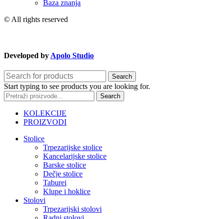
Baza znanja
© All rights reserved
Developed by
Apolo Studio
Search
Start typing to see products you are looking for.
Search
KOLEKCIJE
PROIZVODI
Stolice
Trpezarijske stolice
Kancelarijske stolice
Barske stolice
Dečje stolice
Taburei
Klupe i hoklice
Stolovi
Trpezarijski stolovi
Radni stolovi