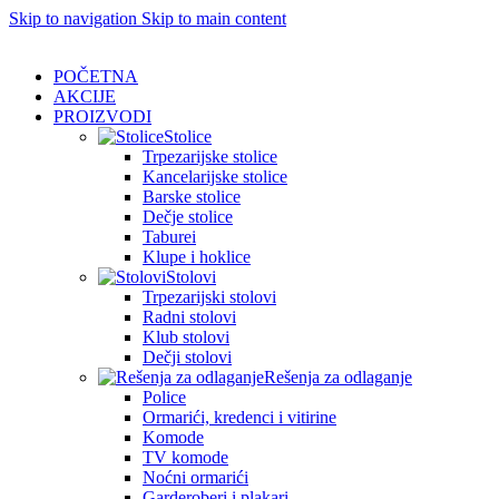
Skip to navigation
Skip to main content
POČETNA
AKCIJE
PROIZVODI
Stolice
Trpezarijske stolice
Kancelarijske stolice
Barske stolice
Dečje stolice
Taburei
Klupe i hoklice
Stolovi
Trpezarijski stolovi
Radni stolovi
Klub stolovi
Dečji stolovi
Rešenja za odlaganje
Police
Ormarići, kredenci i vitirine
Komode
TV komode
Noćni ormarići
Garderoberi i plakari