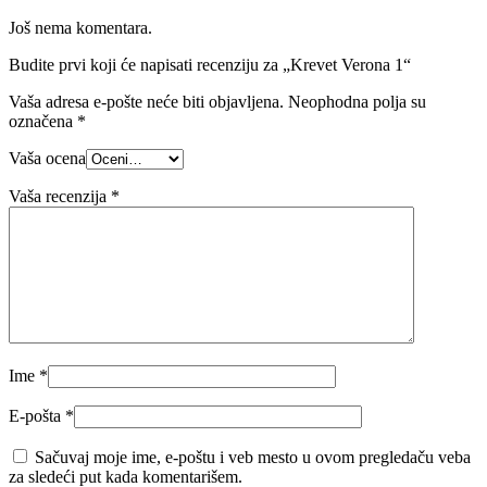
Još nema komentara.
Budite prvi koji će napisati recenziju za „Krevet Verona 1“
Vaša adresa e-pošte neće biti objavljena.
Neophodna polja su
označena
*
Vaša ocena
Vaša recenzija
*
Ime
*
E-pošta
*
Sačuvaj moje ime, e-poštu i veb mesto u ovom pregledaču veba
za sledeći put kada komentarišem.