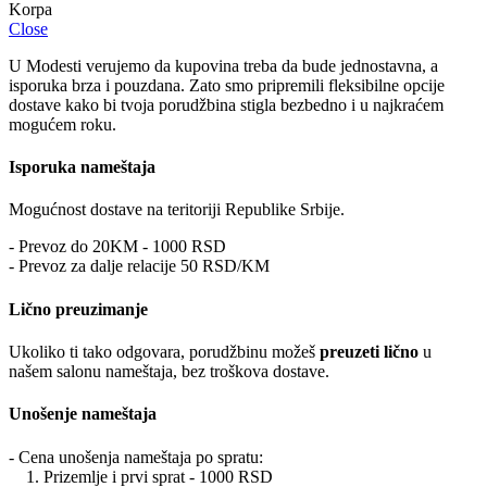
Close
U Modesti verujemo da kupovina treba da bude jednostavna, a
isporuka brza i pouzdana. Zato smo pripremili fleksibilne opcije
dostave kako bi tvoja porudžbina stigla bezbedno i u najkraćem
mogućem roku.
Isporuka nameštaja
Mogućnost dostave na teritoriji Republike Srbije.
- Prevoz do 20KM - 1000 RSD
- Prevoz za dalje relacije 50 RSD/KM
Lično preuzimanje
Ukoliko ti tako odgovara, porudžbinu možeš
preuzeti lično
u
našem salonu nameštaja, bez troškova dostave.
Unošenje nameštaja
- Cena unošenja nameštaja po spratu:
1. Prizemlje i prvi sprat - 1000 RSD