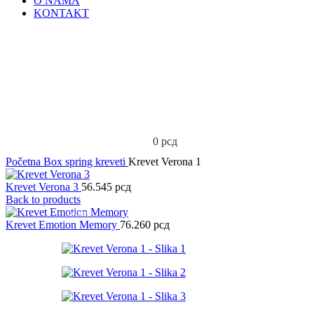
O NAMA
KONTAKT
0
рсд
Početna
Box spring kreveti
Krevet Verona 1
Krevet Verona 3
56.545
рсд
Back to products
USKORO
Krevet Emotion Memory
76.260
рсд