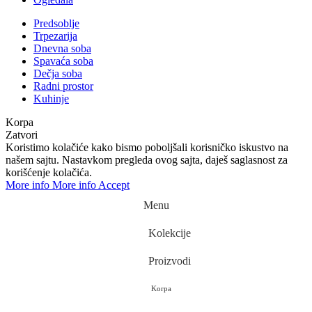
Predsoblje
Trpezarija
Dnevna soba
Spavaća soba
Dečja soba
Radni prostor
Kuhinje
Koristimo kolačiće kako bismo poboljšali korisničko iskustvo na
našem sajtu. Nastavkom pregleda ovog sajta, daješ saglasnost za
korišćenje kolačića.​
More info
More info
Accept
Menu
Kolekcije
Proizvodi