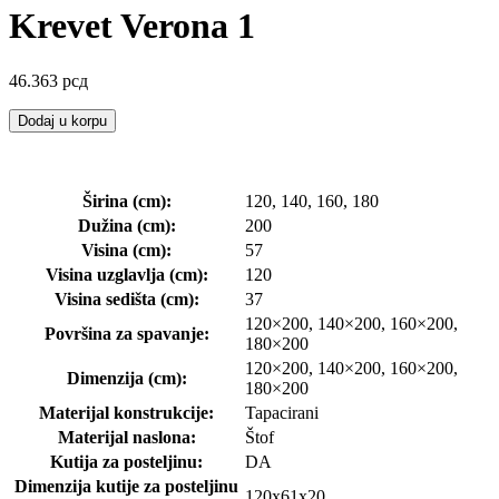
Krevet Verona 1
46.363
рсд
Dodaj u korpu
Širina (cm):
120, 140, 160, 180
Dužina (cm):
200
Visina (cm):
57
Visina uzglavlja (cm):
120
Visina sedišta (cm):
37
120×200, 140×200, 160×200,
Površina za spavanje:
180×200
120×200, 140×200, 160×200,
Dimenzija (cm):
180×200
Materijal konstrukcije:
Tapacirani
Materijal naslona:
Štof
Kutija za posteljinu:
DA
Dimenzija kutije za posteljinu
120x61x20