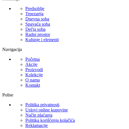
Predsoblje
Trpezarija
Dnevna soba
Spavaća soba
Dečja soba
Radni prostor
Kuhinje i elementi
Navigacija
Početna
Akcije
Proizvodi
Kolekcije
O nama
Kontakt
Polise
Politika privatnosti
Uslovi online kupovine
Način plaćanja
Politika korišćenja kolačića
Reklamacije