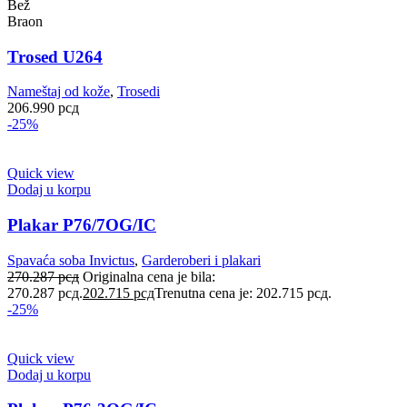
Bež
Braon
Trosed U264
Nameštaj od kože
,
Trosedi
206.990
рсд
-25%
Quick view
Dodaj u korpu
Plakar P76/7OG/IC
Spavaća soba Invictus
,
Garderoberi i plakari
270.287
рсд
Originalna cena je bila:
270.287 рсд.
202.715
рсд
Trenutna cena je: 202.715 рсд.
-25%
Quick view
Dodaj u korpu