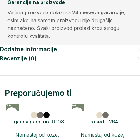
Garancija na proizvode
Većina proizvoda dolazi sa
24 meseca garancije
,
osim ako na samom proizvodu nije drugačije
naznačeno. Svaki proizvod prolazi kroz strogu
kontrolu kvaliteta.
Dodatne informacije
Recenzije (0)
Preporučujemo ti
Ugaona garnitura U108
Trosed U264
RICCO
Nameštaj od kože
,
Nameštaj od kože
,