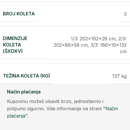
BROJ KOLETA
3
DIMENZIJE
1/3: 202x162x28 cm, 2/3:
KOLETA
202x86x58 cm, 3/3: 186x19x133
(ŠXDXV)
cm
TEŽINA KOLETA (KG)
137 kg
Način plaćanja
Kupovinu možeš obaviti brzo, jednostavno i
potpuno sigurno. Više informacija na strani
"Način
plaćanja".