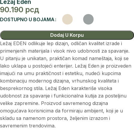
Ležaj Eden
90.190
рсд
DOSTUPNO U BOJAMA
Dodaj U Korpu
Ležaj EDEN odlikuje lep dizajn, odličan kvalitet izrade i
primenjenih materijala i visok nivo udobnosti za spavanje.
U pitanju je unikatan, praktičan komad nameštaja, koji se
lako uklapa u postojeći enterijer. Ležaj Eden je proizveden
imajući na umu praktičnost i estetiku, nudeći kupcima
kombinaciju modernog dizajna, vrhunskog kvaliteta i
besprekornog stila. Ležaj Eden karakteriše visoka
udobnost za spavanje i funkcionalna kutija za posteljinu
velike zapremine. Proizvod savremenog dizajna
omogućava korisnicima da formiraju ambijent, koji je u
skladu sa namenom prostora, željenim izrazom i
savremenim trendovima.