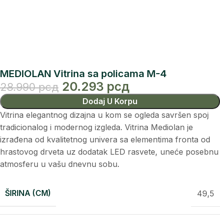
MEDIOLAN Vitrina sa policama M-4
20.293
рсд
28.990
рсд
Dodaj U Korpu
Vitrina elegantnog dizajna u kom se ogleda savršen spoj
tradicionalog i modernog izgleda. Vitrina Mediolan je
izrađena od kvalitetnog univera sa elementima fronta od
hrastovog drveta uz dodatak LED rasvete, uneće posebnu
atmosferu u vašu dnevnu sobu.
ŠIRINA (CM)
49,5