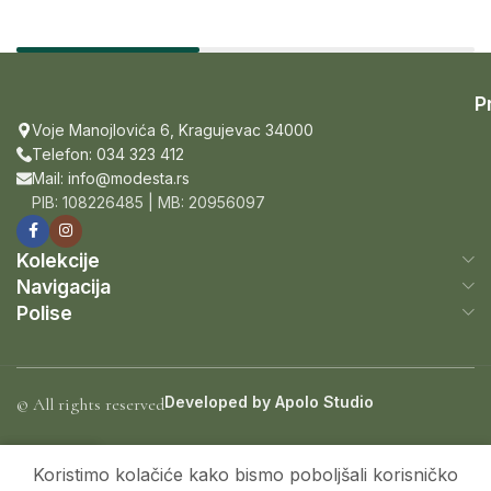
P
Voje Manojlovića 6, Kragujevac 34000
Telefon: 034 323 412
Mail: info@modesta.rs
PIB: 108226485 | MB: 20956097
Kolekcije
Navigacija
Polise
Developed by
Apolo Studio
© All rights reserved
0
Koristimo kolačiće kako bismo poboljšali korisničko
Menu
Kolekcije
Proizvodi