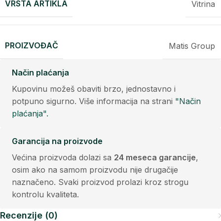
VRSTA ARTIKLA
Vitrina
PROIZVOĐAČ
Matis Group
Način plaćanja
Kupovinu možeš obaviti brzo, jednostavno i
potpuno sigurno. Više informacija na strani
"Način
plaćanja".
Garancija na proizvode
Većina proizvoda dolazi sa
24 meseca garancije
,
osim ako na samom proizvodu nije drugačije
naznačeno. Svaki proizvod prolazi kroz strogu
kontrolu kvaliteta.
Recenzije (0)