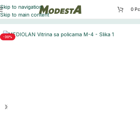
Skip to navigation
0
Р
Skip to main content
Početna
Ormarići, kredenci i vitirine
-30%