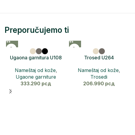
Preporučujemo ti
Ugaona garnitura U108
Trosed U264
RICCO
Nameštaj od kože
,
Nameštaj od kože
,
Trosedi
Ugaone garniture
206.990
рсд
333.290
рсд