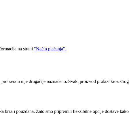
formacija na strani
"Način plaćanja".
proizvodu nije drugačije naznačeno. Svaki proizvod prolazi kroz strog
a brza i pouzdana. Zato smo pripremili fleksibilne opcije dostave kak