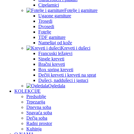
Cipelarnici
Fotelje i garniture
Ugaone garniture
Trosedi
Dvosedi
Fotelje
TDF garniture
Nameštaj od kože
Kreveti i dušeci
Francuski ležajevi
Single kreveti
Bračni kreveti
Box spring kreveti
Dečiji kreveti i kreveti na sprat
Dušeci, naddušeci i jastuci
Ogledala
KOLEKCIJE
Predsoblje
Trpezarija
Dnevna soba
Spavaća soba
Dečja soba
Radni prostor
Kuhinja