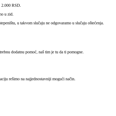
za 2.000 RSD.
mo u zid.
tepeništu, u takvom slučaju ne odgovaramo u slučaju oštećenja.
otrebnu dodatnu pomoć, naš tim je tu da ti pomogne.
ciju rešimo na najjednostavniji mogući način.