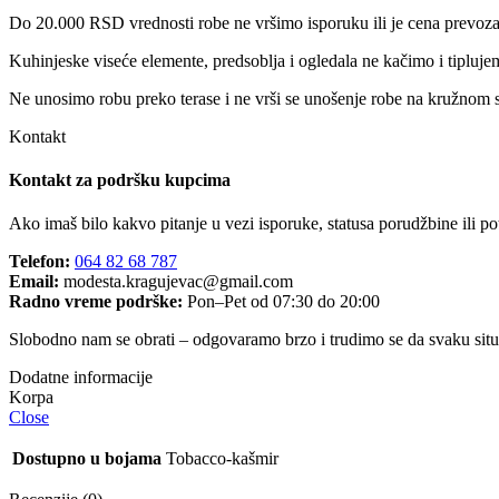
Do 20.000 RSD vrednosti robe ne vršimo isporuku ili je cena prevo
Kuhinjeske viseće elemente, predsoblja i ogledala ne kačimo i tipluje
Ne unosimo robu preko terase i ne vrši se unošenje robe na kružnom s
Kontakt
Kontakt za podršku kupcima
Ako imaš bilo kakvo pitanje u vezi isporuke, statusa porudžbine ili p
Telefon:
064 82 68 787
Email:
modesta.kragujevac@gmail.com
Radno vreme podrške:
Pon–Pet od 07:30 do 20:00
Slobodno nam se obrati – odgovaramo brzo i trudimo se da svaku situa
Dodatne informacije
Close
Dostupno u bojama
Tobacco-kašmir