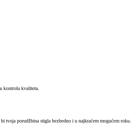
u kontrolu kvaliteta.
o bi tvoja porudžbina stigla bezbedno i u najkraćem mogućem roku.