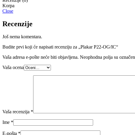
Recenzije (0)
Close
Recenzije
Još nema komentara.
Budite prvi koji će napisati recenziju za „Plakar P22-OG/IC“
Vaša adresa e-pošte neće biti objavljena.
Neophodna polja su označe
Vaša ocena
Vaša recenzija
*
Ime
*
E-pošta
*