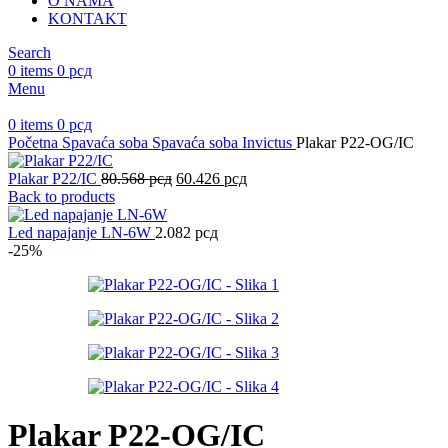
O NAMA
KONTAKT
Search
0
items
0
рсд
Menu
0
items
0
рсд
Početna
Spavaća soba
Spavaća soba Invictus
Plakar P22-OG/IC
Originalna
Trenutna
Plakar P22/IC
80.568
рсд
60.426
рсд
cena
cena
Back to products
je
je:
bila:
60.426 рсд.
Led napajanje LN-6W
2.082
рсд
80.568 рсд.
-25%
Plakar P22-OG/IC