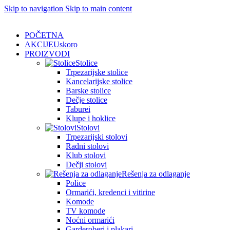
Skip to navigation
Skip to main content
POČETNA
AKCIJE
Uskoro
PROIZVODI
Stolice
Trpezarijske stolice
Kancelarijske stolice
Barske stolice
Dečje stolice
Taburei
Klupe i hoklice
Stolovi
Trpezarijski stolovi
Radni stolovi
Klub stolovi
Dečji stolovi
Rešenja za odlaganje
Police
Ormarići, kredenci i vitirine
Komode
TV komode
Noćni ormarići
Garderoberi i plakari