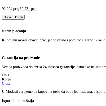
Originalna
Trenutna
92.294
рсд
69.221
рсд
cena
cena
je
je:
Dodaj u korpu
bila:
69.221 рсд.
92.294 рсд.
Način plaćanja
Kupovinu možeš obaviti brzo, jednostavno i potpuno sigurno. Više in
Garancija na proizvode
Većina proizvoda dolazi sa
24 meseca garancije
, osim ako na samom 
Opis
Close
U Modesti verujemo da kupovina treba da bude jednostavna, a isporuk
Isporuka nameštaja