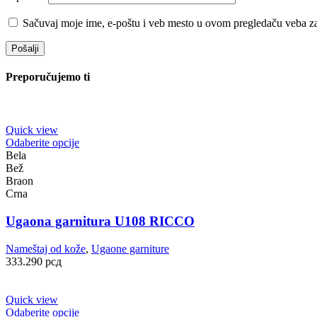
Sačuvaj moje ime, e-poštu i veb mesto u ovom pregledaču veba za
Preporučujemo ti
Quick view
Ovaj
Odaberite opcije
proizvod
Bela
ima
Bež
više
Braon
varijanti.
Crna
Opcije
mogu
Ugaona garnitura U108 RICCO
biti
izabrane
Nameštaj od kože
,
Ugaone garniture
na
333.290
рсд
stranici
proizvoda.
Quick view
Ovaj
Odaberite opcije