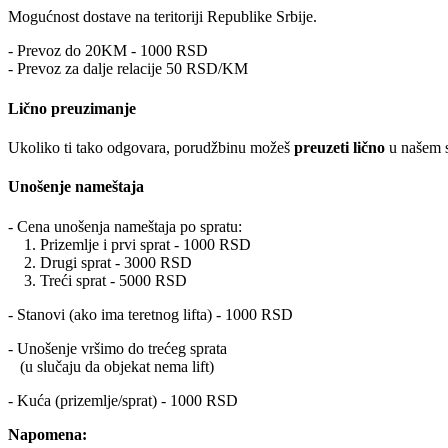
Mogućnost dostave na teritoriji Republike Srbije.
- Prevoz do 20KM - 1000 RSD
- Prevoz za dalje relacije 50 RSD/KM
Lično preuzimanje
Ukoliko ti tako odgovara, porudžbinu možeš
preuzeti lično
u našem s
Unošenje nameštaja
- Cena unošenja nameštaja po spratu:
1. Prizemlje i prvi sprat - 1000 RSD
2. Drugi sprat - 3000 RSD
3. Treći sprat - 5000 RSD
- Stanovi (ako ima teretnog lifta) - 1000 RSD
- Unošenje vršimo do trećeg sprata
(u slučaju da objekat nema lift)
- Kuća (prizemlje/sprat) - 1000 RSD
Napomena: