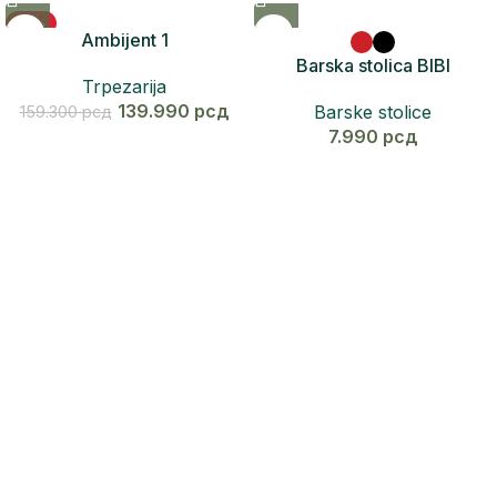
-12%
Ambijent 1
Barska stolica BIBI
Trpezarija
139.990
рсд
Barske stolice
159.300
рсд
7.990
рсд