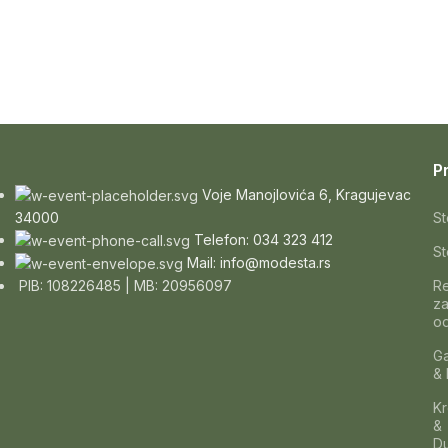
P
Voje Manojlovića 6, Kragujevac
St
34000
Telefon: 034 323 412
St
Mail: info@modesta.rs
R
PIB: 108226485 | MB: 20956097
z
od
Ga
& 
Kr
&
Du