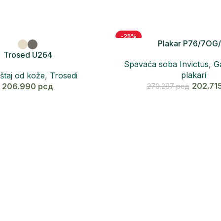
-25%
Plakar P76/7OG/
Trosed U264
Spavaća soba Invictus
,
G
plakari
taj od kože
,
Trosedi
202.71
206.990
рсд
270.287
рсд