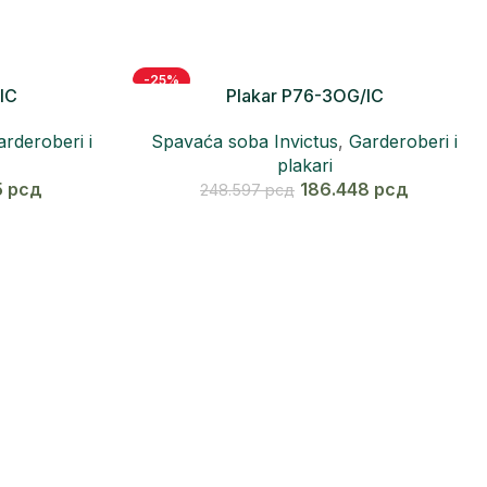
-25%
IC
Plakar P76-3OG/IC
arderoberi i
Spavaća soba Invictus
,
Garderoberi i
plakari
5
рсд
186.448
рсд
248.597
рсд