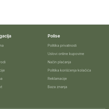
gacija
Polise
na
Politika privatnosti
Uslovi online kupovine
vodi
Način plaćanja
ije
Politika korišćenja kolačića
ma
Reklamacije
kt
Baza znanja