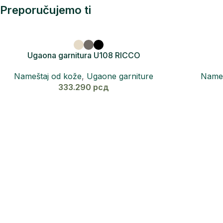
Preporučujemo ti
Ugaona garnitura U108 RICCO
Nameštaj od kože
,
Ugaone garniture
Nameš
333.290
рсд