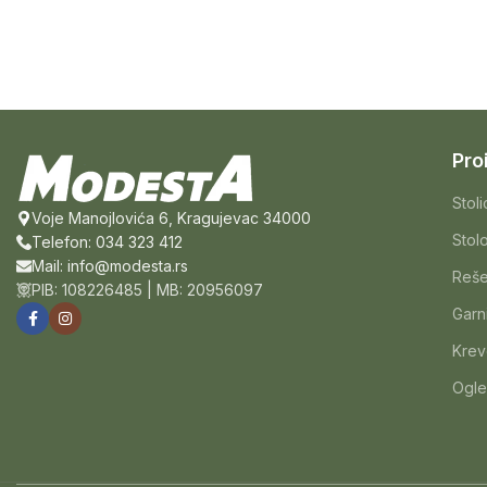
Pro
Stol
Voje Manojlovića 6, Kragujevac 34000
Stol
Telefon: 034 323 412
Mail: info@modesta.rs
Reše
PIB: 108226485 | MB: 20956097
Garn
Krev
Ogle