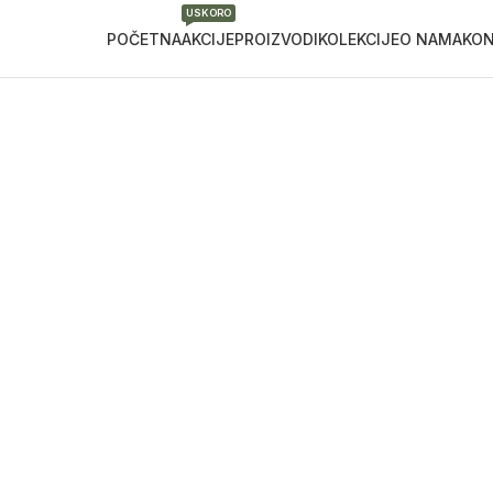
USKORO
POČETNA
AKCIJE
PROIZVODI
KOLEKCIJE
O NAMA
KO