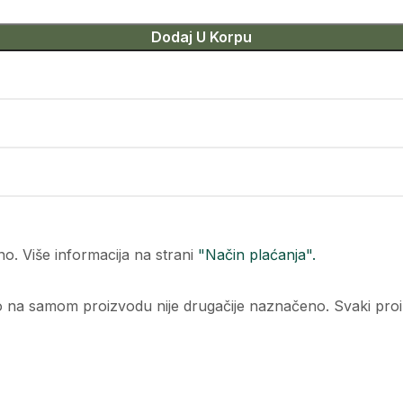
Dodaj U Korpu
o. Više informacija na strani
"Način plaćanja".
o na samom proizvodu nije drugačije naznačeno. Svaki proiz