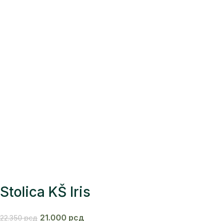
Stolica KŠ Iris
21.000
рсд
22.350
рсд