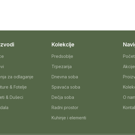
izvodi
Kolekcije
Navi
ice
Predsoblje
Počet
ovi
Trpezarija
Akcije
nja za odlaganje
Dnevna soba
Proiz
iture & Fotelje
Spavaća soba
Kolekc
eti & Dušeci
Dečja soba
O na
dala
Radni prostor
Konta
Kuhinje i elementi