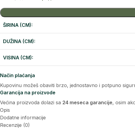
ŠIRINA (CM):
DUŽINA (CM):
VISINA (CM):
Način plaćanja
Kupovinu možeš obaviti brzo, jednostavno i potpuno sigurn
Garancija na proizvode
Većina proizvoda dolazi sa
24 meseca garancije
, osim ak
Opis
Dodatne informacije
Recenzije (0)