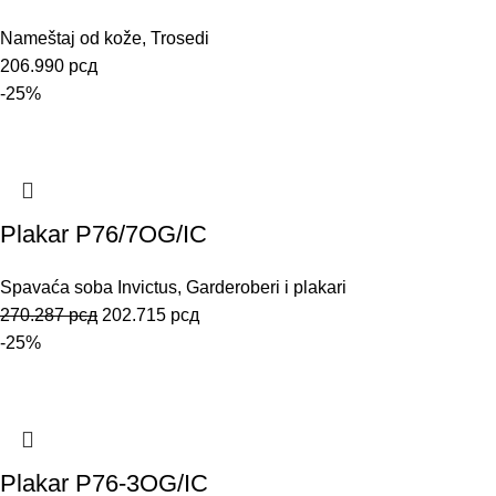
Nameštaj od kože
,
Trosedi
206.990
рсд
-25%
Plakar P76/7OG/IC
Spavaća soba Invictus
,
Garderoberi i plakari
270.287
рсд
202.715
рсд
-25%
Plakar P76-3OG/IC