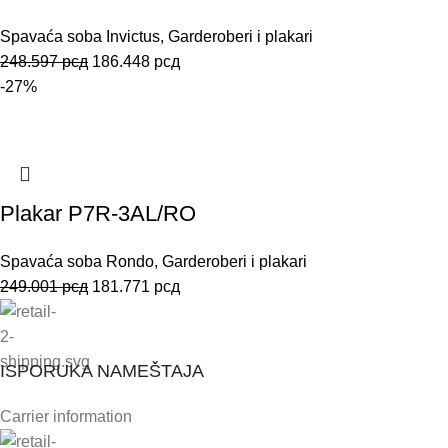
Spavaća soba Invictus
,
Garderoberi i plakari
248.597
рсд
186.448
рсд
-27%
Plakar P7R-3AL/RO
Spavaća soba Rondo
,
Garderoberi i plakari
249.001
рсд
181.771
рсд
ISPORUKA NAMEŠTAJA
Carrier information