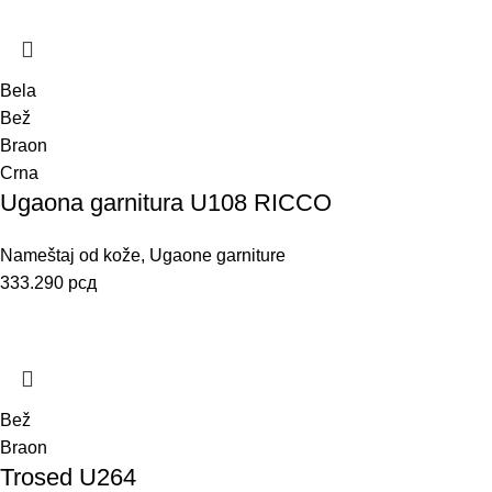
Bela
Bež
Braon
Crna
Ugaona garnitura U108 RICCO
Nameštaj od kože
,
Ugaone garniture
333.290
рсд
Bež
Braon
Trosed U264