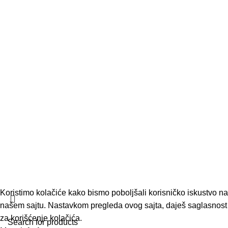
Kontakt
Polise
Politika privatnosti
Uslovi online kupovine
Način plaćanja
Politika korišćenja kolačića
Reklamacije
Baza znanja
© All rights reserved
Developed by
Apolo Studio
Koristimo kolačiće kako bismo poboljšali korisničko iskustvo na
našem sajtu. Nastavkom pregleda ovog sajta, daješ saglasnost
za korišćenje kolačića.​