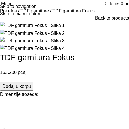
Menu
0
items
0
р
Skip to navigation
Početna
TDF garniture
TDF garnitura Fokus
Skip to main content
Back to products
TDF garnitura Fokus
163.200
рсд
Dodaj u korpu
Dimenzije troseda: