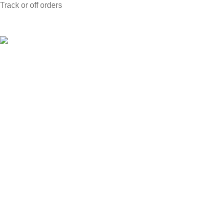
Track or off orders
Voje Manojlovića 6, Kragujevac 34000
Telefon: 034 323 412
Mail: info@modesta.rs
PIB: 108226485 | MB: 20956097
Proizvodi
Stolice
Stolovi
Rešenja za odlaganje
Garniture & Fotelje
Kreveti & Dušeci
Ogledala
Kolekcije