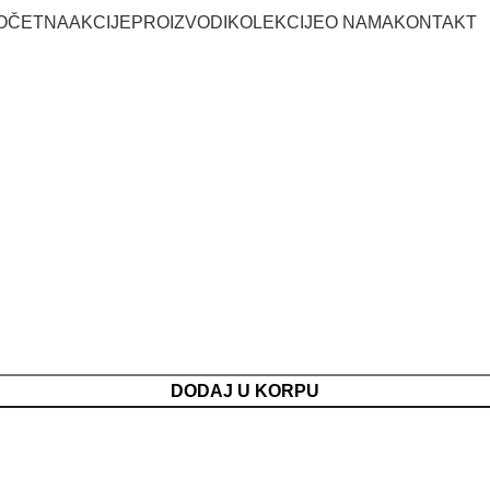
OČETNA
AKCIJE
PROIZVODI
KOLEKCIJE
O NAMA
KONTAKT
DODAJ U KORPU