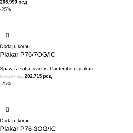
206.990
рсд
-25%
Dodaj u korpu
Plakar P76/7OG/IC
Spavaća soba Invictus
,
Garderoberi i plakari
202.715
рсд
270.287
рсд
-25%
Dodaj u korpu
Plakar P76-3OG/IC