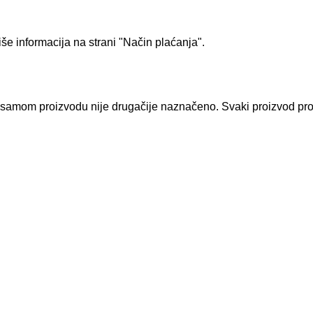
še informacija na strani
"Način plaćanja".
 samom proizvodu nije drugačije naznačeno. Svaki proizvod prola