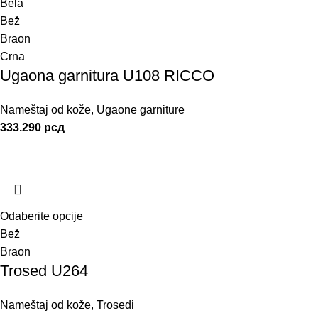
Bela
Bež
Braon
Crna
Ugaona garnitura U108 RICCO
Nameštaj od kože
,
Ugaone garniture
333.290
рсд
Odaberite opcije
Bež
Braon
Trosed U264
Nameštaj od kože
,
Trosedi