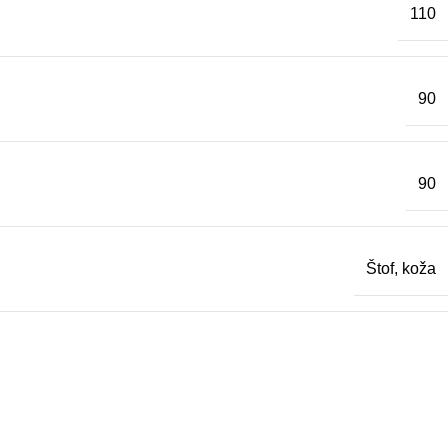
110
90
90
Štof, koža