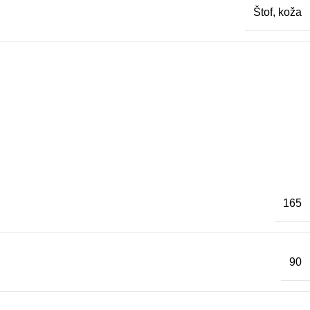
Štof, koža
165
90