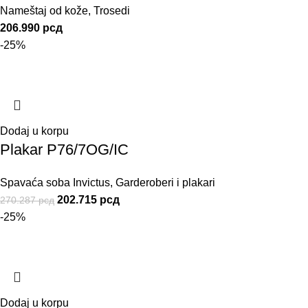
Nameštaj od kože
,
Trosedi
206.990
рсд
-25%
Dodaj u korpu
Plakar P76/7OG/IC
Spavaća soba Invictus
,
Garderoberi i plakari
202.715
рсд
270.287
рсд
-25%
Dodaj u korpu