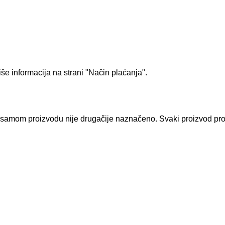
še informacija na strani
"Način plaćanja".
 samom proizvodu nije drugačije naznačeno. Svaki proizvod prola