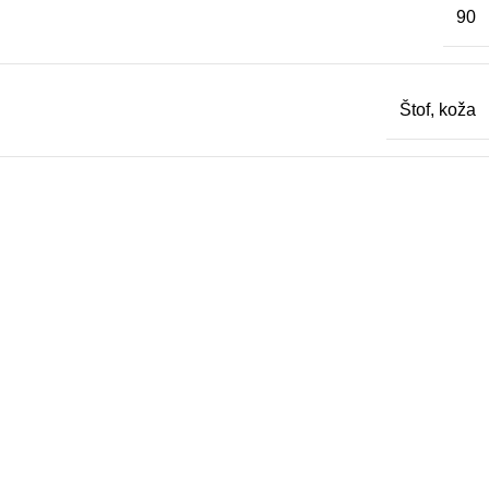
90
Štof, koža