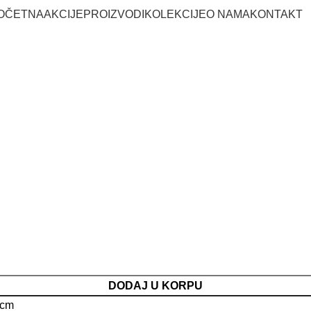
OČETNA
AKCIJE
PROIZVODI
KOLEKCIJE
O NAMA
KONTAKT
DODAJ U KORPU
 cm