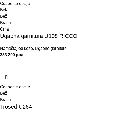
Odaberite opcije
Bela
Bež
Braon
Crna
Ugaona garnitura U108 RICCO
Nameštaj od kože
,
Ugaone garniture
333.290
рсд
Odaberite opcije
Bež
Braon
Trosed U264