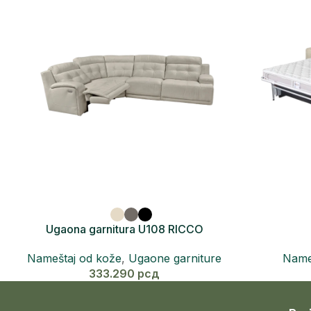
Ugaona garnitura U108 RICCO
Nameštaj od kože
,
Ugaone garniture
Name
333.290
рсд