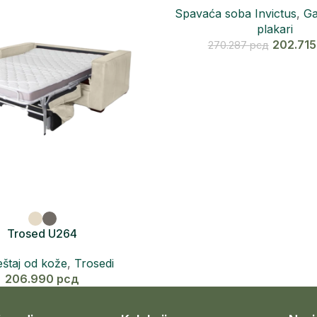
Spavaća soba Invictus
,
Ga
plakari
202.71
270.287
рсд
Trosed U264
štaj od kože
,
Trosedi
206.990
рсд