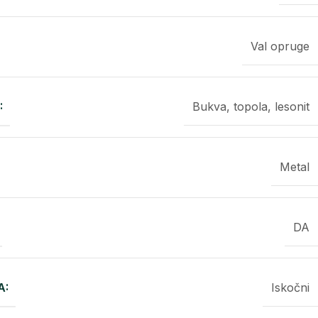
Val opruge
:
Bukva, topola, lesonit
Metal
DA
A:
Iskočni