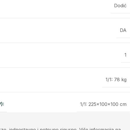
Dodić
DA
1
1/1: 78 kg
):
1/1: 225x100x100 cm
zo, jednostavno i potpuno sigurno. Više informacija na