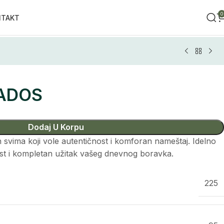
0
NTAKT
BADOS
Dodaj U Korpu
svima koji vole autentičnost i komforan nameštaj. Idelno
st i kompletan užitak vašeg dnevnog boravka.
225