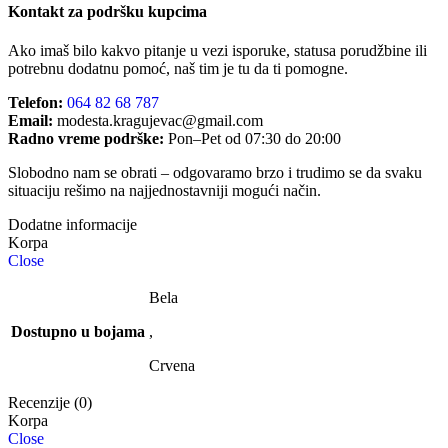
Kontakt za podršku kupcima
Ako imaš bilo kakvo pitanje u vezi isporuke, statusa porudžbine ili
potrebnu dodatnu pomoć, naš tim je tu da ti pomogne.
Telefon:
064 82 68 787
Email:
modesta.kragujevac@gmail.com
Radno vreme podrške:
Pon–Pet od 07:30 do 20:00
Slobodno nam se obrati – odgovaramo brzo i trudimo se da svaku
situaciju rešimo na najjednostavniji mogući način.
Dodatne informacije
Close
Bela
Dostupno u bojama
,
Crvena
Recenzije (0)
Close