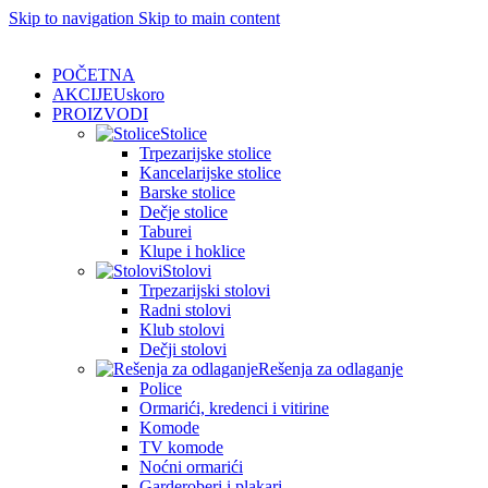
Skip to navigation
Skip to main content
POČETNA
AKCIJE
Uskoro
PROIZVODI
Stolice
Trpezarijske stolice
Kancelarijske stolice
Barske stolice
Dečje stolice
Taburei
Klupe i hoklice
Stolovi
Trpezarijski stolovi
Radni stolovi
Klub stolovi
Dečji stolovi
Rešenja za odlaganje
Police
Ormarići, kredenci i vitirine
Komode
TV komode
Noćni ormarići
Garderoberi i plakari