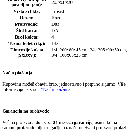
203x68x20
posteljinu (cm):
Vrsta artikla:
Trosed
Dezen:
Roze
Proizvođač:
Dits
Štof karta:
DA
Broj koleta:
4
Težina koleta (kg):
133
Dimenzije koleta
1/4: 200x80x45 cm, 2/4: 205x90x50 cm,
(ŠxDxV):
3/4: 100x65x25 cm
Način plaćanja
Kupovinu možeš obaviti brzo, jednostavno i potpuno sigurno. Više
informacija na strani
"Način plaćanja".
Garancija na proizvode
Većina proizvoda dolazi sa
24 meseca garancije
, osim ako na
samom proizvodu nije drugačije naznačeno. Svaki proizvod prolazi