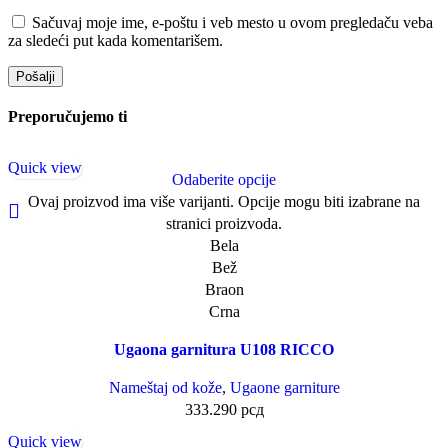
Sačuvaj moje ime, e-poštu i veb mesto u ovom pregledaču veba
za sledeći put kada komentarišem.
Preporučujemo ti
Quick view
Odaberite opcije
Ovaj proizvod ima više varijanti. Opcije mogu biti izabrane na
stranici proizvoda.
Bela
Bež
Braon
Crna
Ugaona garnitura U108 RICCO
Nameštaj od kože
,
Ugaone garniture
333.290
рсд
Quick view