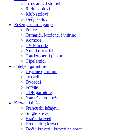
Trpezarijski stolovi
Radni stolovi
Klub stolovi
Dečji stolovi
Rešenja za odlaganje
Police
Ormarići, kredenci i vitirine
Komode
TV komode
Noćni ormarići
Garderoberi i plakari
Cipelarnici
Fotelje i garniture
Ugaone garniture
Trosedi
Dvosedi
Fotelje
TDF garniture
Nameštaj od kože
Kreveti i dušeci
Francuski ležajevi
Single kreveti
Bračni kreveti
Box spring kreveti
Dečiji kreveti i kreveti na sprat