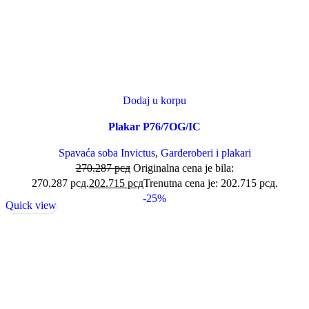
Dodaj u korpu
Plakar P76/7OG/IC
Spavaća soba Invictus
,
Garderoberi i plakari
270.287
рсд
Originalna cena je bila:
270.287 рсд.
202.715
рсд
Trenutna cena je: 202.715 рсд.
-25%
Quick view