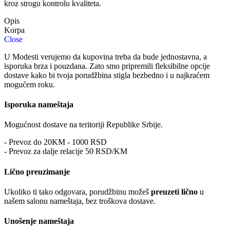
kroz strogu kontrolu kvaliteta.
Opis
Close
U Modesti verujemo da kupovina treba da bude jednostavna, a
isporuka brza i pouzdana. Zato smo pripremili fleksibilne opcije
dostave kako bi tvoja porudžbina stigla bezbedno i u najkraćem
mogućem roku.
Isporuka nameštaja
Mogućnost dostave na teritoriji Republike Srbije.
- Prevoz do 20KM - 1000 RSD
- Prevoz za dalje relacije 50 RSD/KM
Lično preuzimanje
Ukoliko ti tako odgovara, porudžbinu možeš
preuzeti lično
u
našem salonu nameštaja, bez troškova dostave.
Unošenje nameštaja