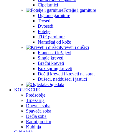
Cipelarnici
Fotelje i garniture
Ugaone garniture
Trosedi
Dvosedi
Fotelje
TDF garniture
Nameštaj od kože
Kreveti i dušeci
Francuski ležajevi
Single kreveti
Bračni kreveti
Box spring kreveti
Dečiji kreveti i kreveti na sprat
Dušeci, naddušeci i jastuci
Ogledala
KOLEKCIJE
Predsoblje
Trpezarija
Dnevna soba
Spavaća soba
Dečja soba
Radni prostor
Kuhinja