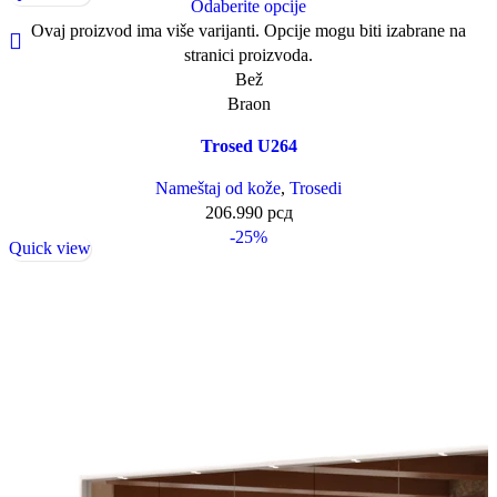
Odaberite opcije
Ovaj proizvod ima više varijanti. Opcije mogu biti izabrane na
stranici proizvoda.
Bež
Braon
Trosed U264
Nameštaj od kože
,
Trosedi
206.990
рсд
-25%
Quick view