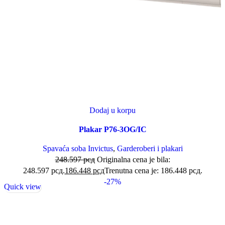
Dodaj u korpu
Plakar P76-3OG/IC
Spavaća soba Invictus
,
Garderoberi i plakari
248.597
рсд
Originalna cena je bila:
248.597 рсд.
186.448
рсд
Trenutna cena je: 186.448 рсд.
-27%
Quick view