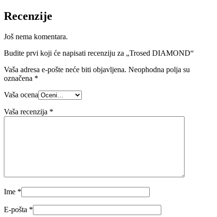
Recenzije
Još nema komentara.
Budite prvi koji će napisati recenziju za „Trosed DIAMOND“
Vaša adresa e-pošte neće biti objavljena.
Neophodna polja su
označena
*
Vaša ocena
Vaša recenzija
*
Ime
*
E-pošta
*