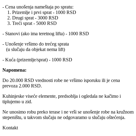
- Cena unošenja nameštaja po spratu:
1. Prizemlje i prvi sprat - 1000 RSD
2. Drugi sprat - 3000 RSD
3. Treći sprat - 5000 RSD
- Stanovi (ako ima teretnog lifta) - 1000 RSD
- Unošenje vršimo do trećeg sprata
(u slučaju da objekat nema lift)
- Kuća (prizemlje/sprat) - 1000 RSD
Napomena:
Do 20.000 RSD vrednosti robe ne vršimo isporuku ili je cena
prevoza 2.000 RSD.
Kuhinjeske viseće elemente, predsoblja i ogledala ne kačimo i
tiplujemo u zid.
Ne unosimo robu preko terase i ne vrši se unošenje robe na kružnom
stepeništu, u takvom slučaju ne odgovaramo u slučaju oštećenja.
Kontakt