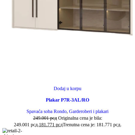
Dodaj u korpu
Plakar P7R-3AL/RO
Spavaća soba Rondo
,
Garderoberi i plakari
249.001
рсд
Originalna cena je bila:
249.001 рсд.
181.771
рсд
Trenutna cena je: 181.771 рсд.