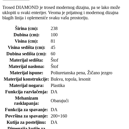
Trosed DIAMOND je trosed modernog dizajna, pa se lako može
uklopiti u svaki enterijer. Veoma je prijatnog i modernog dizajna
blagih linija i oplemeniće svaku vašu prostoriju.
Širina (cm):
238
Dubina (cm):
100
Visina (cm):
81
Visina sedišta (cm):
45
Dubina sedišta (cm):
60
Materijal sedišta:
Štof
Materijal naslona:
Štof
Materijal ispune:
Poliuretanska pena, Žičano jezgro
Materijal konstrukcije:
Bukva, topola, lesonit
Materijal nogara:
Plastika
Funkcija razvlačenja:
DA
Mehanizam
Obarajući
rasklapanja:
Funkcija za spavanje:
DA
Površina za spavanje:
200×160
Kutija za posteljinu:
DA
Dimenzija kutije za