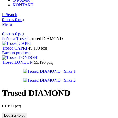
O NAMA
KONTAKT
Search
0
items
0
рсд
Menu
0
items
0
рсд
Početna
Trosedi
Trosed DIAMOND
Trosed CAPRI
49.190
рсд
Back to products
Trosed LONDON
55.190
рсд
Trosed DIAMOND
61.190
рсд
Dodaj u korpu