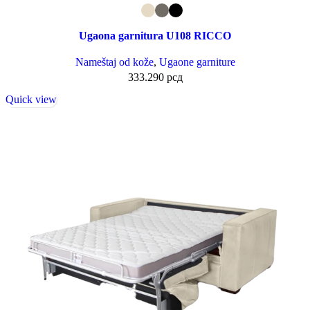
Ugaona garnitura U108 RICCO
Nameštaj od kože
,
Ugaone garniture
333.290
рсд
Quick view