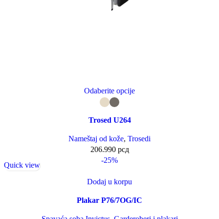
Odaberite opcije
Trosed U264
Nameštaj od kože
,
Trosedi
206.990
рсд
-25%
Quick view
Dodaj u korpu
Plakar P76/7OG/IC
Spavaća soba Invictus
,
Garderoberi i plakari