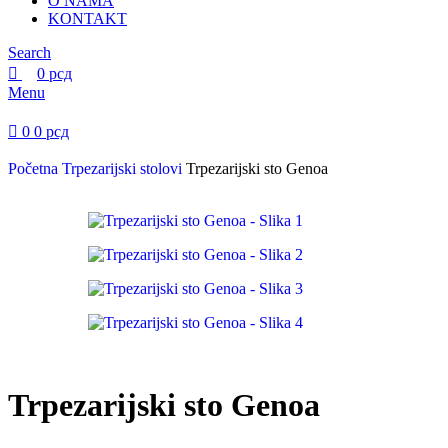
O NAMA
KONTAKT
Search
0
рсд
Menu
0
0
рсд
Početna
Trpezarijski stolovi
Trpezarijski sto Genoa
Trpezarijski sto Genoa