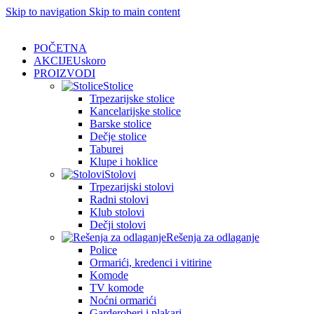
0
0
Skip to navigation
Skip to main content
POČETNA
AKCIJE
Uskoro
PROIZVODI
Stolice
Trpezarijske stolice
Kancelarijske stolice
Barske stolice
Dečje stolice
Taburei
Klupe i hoklice
Stolovi
Trpezarijski stolovi
Radni stolovi
Klub stolovi
Dečji stolovi
Rešenja za odlaganje
Police
Ormarići, kredenci i vitirine
Komode
TV komode
Noćni ormarići
Garderoberi i plakari