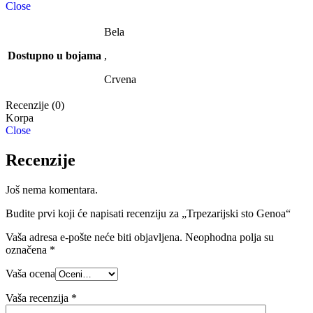
Close
Bela
Dostupno u bojama
,
Crvena
Recenzije (0)
Close
Recenzije
Još nema komentara.
Budite prvi koji će napisati recenziju za „Trpezarijski sto Genoa“
Vaša adresa e-pošte neće biti objavljena.
Neophodna polja su
označena
*
Vaša ocena
Vaša recenzija
*