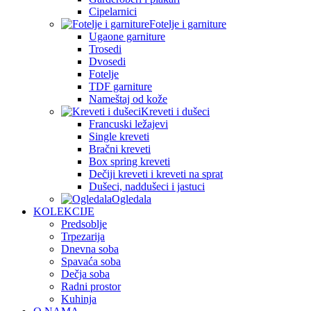
Cipelarnici
Fotelje i garniture
Ugaone garniture
Trosedi
Dvosedi
Fotelje
TDF garniture
Nameštaj od kože
Kreveti i dušeci
Francuski ležajevi
Single kreveti
Bračni kreveti
Box spring kreveti
Dečiji kreveti i kreveti na sprat
Dušeci, naddušeci i jastuci
Ogledala
KOLEKCIJE
Predsoblje
Trpezarija
Dnevna soba
Spavaća soba
Dečja soba
Radni prostor
Kuhinja