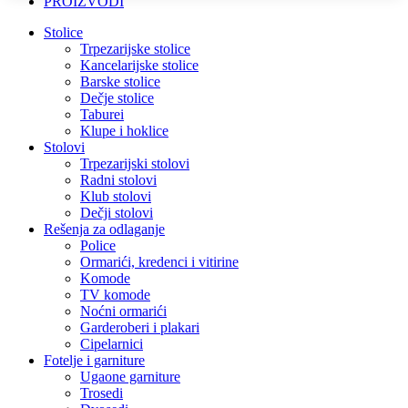
PROIZVODI
Stolice
Trpezarijske stolice
Kancelarijske stolice
Barske stolice
Dečje stolice
Taburei
Klupe i hoklice
Stolovi
Trpezarijski stolovi
Radni stolovi
Klub stolovi
Dečji stolovi
Rešenja za odlaganje
Police
Ormarići, kredenci i vitirine
Komode
TV komode
Noćni ormarići
Garderoberi i plakari
Cipelarnici
Fotelje i garniture
Ugaone garniture
Trosedi