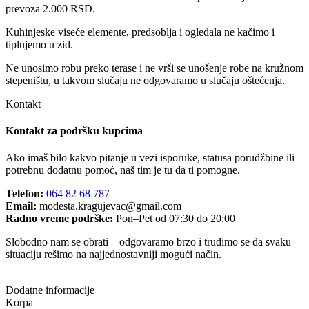
prevoza 2.000 RSD.
Kuhinjeske viseće elemente, predsoblja i ogledala ne kačimo i
tiplujemo u zid.
Ne unosimo robu preko terase i ne vrši se unošenje robe na kružnom
stepeništu, u takvom slučaju ne odgovaramo u slučaju oštećenja.
Kontakt
Kontakt za podršku kupcima
Ako imaš bilo kakvo pitanje u vezi isporuke, statusa porudžbine ili
potrebnu dodatnu pomoć, naš tim je tu da ti pomogne.
Telefon:
064 82 68 787
Email:
modesta.kragujevac@gmail.com
Radno vreme podrške:
Pon–Pet od 07:30 do 20:00
Slobodno nam se obrati – odgovaramo brzo i trudimo se da svaku
situaciju rešimo na najjednostavniji mogući način.
Dodatne informacije