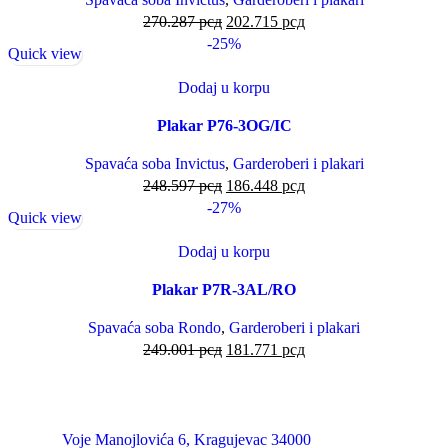
270.287
рсд
202.715
рсд
-25%
Quick view
Dodaj u korpu
Plakar P76-3OG/IC
Spavaća soba Invictus
,
Garderoberi i plakari
248.597
рсд
186.448
рсд
-27%
Quick view
Dodaj u korpu
Plakar P7R-3AL/RO
Spavaća soba Rondo
,
Garderoberi i plakari
249.001
рсд
181.771
рсд
Voje Manojlovića 6, Kragujevac 34000