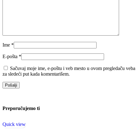
Ime
*
E-pošta
*
Sačuvaj moje ime, e-poštu i veb mesto u ovom pregledaču veba
za sledeći put kada komentarišem.
Preporučujemo ti
Quick view