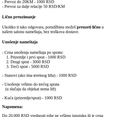
- Prevoz do 20KM - 1000 RSD
- Prevoz za dalje relacije 50 RSD/KM
Lično preuzimanje
Ukoliko ti tako odgovara, porudžbinu možeš
preuzeti lično
u
našem salonu nameštaja, bez troškova dostave.
Unošenje nameštaja
- Cena unošenja nameštaja po spratu:
1. Prizemlje i prvi sprat - 1000 RSD
2. Drugi sprat - 3000 RSD
3. Treći sprat - 5000 RSD
- Stanovi (ako ima teretnog lifta) - 1000 RSD
- Unošenje vršimo do trećeg sprata
(u slučaju da objekat nema lift)
- Kuća (prizemlje/sprat) - 1000 RSD
Napomena:
Do 20.000 RSD vrednosti robe ne vršimo isporuku ili je cena