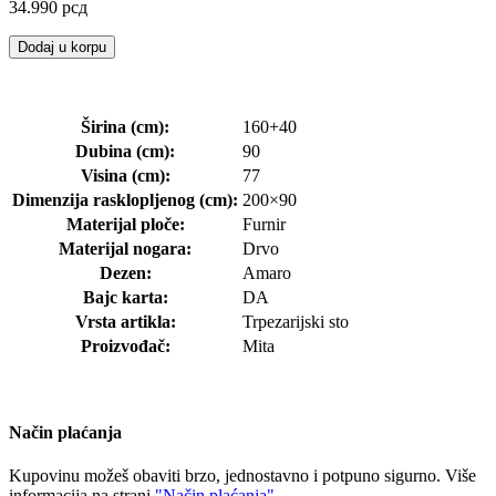
34.990
рсд
Dodaj u korpu
Širina (cm):
160+40
Dubina (cm):
90
Visina (cm):
77
Dimenzija rasklopljenog (cm):
200×90
Materijal ploče:
Furnir
Materijal nogara:
Drvo
Dezen:
Amaro
Bajc karta:
DA
Vrsta artikla:
Trpezarijski sto
Proizvođač:
Mita
Način plaćanja
Kupovinu možeš obaviti brzo, jednostavno i potpuno sigurno. Više
informacija na strani
"Način plaćanja".