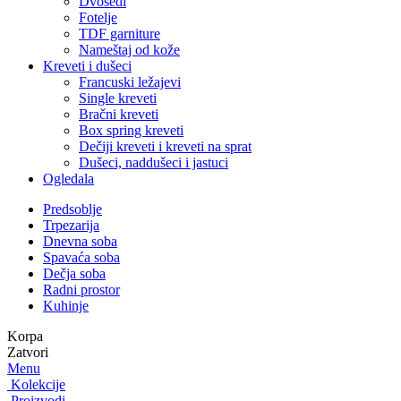
Dvosedi
Fotelje
TDF garniture
Nameštaj od kože
Kreveti i dušeci
Francuski ležajevi
Single kreveti
Bračni kreveti
Box spring kreveti
Dečiji kreveti i kreveti na sprat
Dušeci, naddušeci i jastuci
Ogledala
Predsoblje
Trpezarija
Dnevna soba
Spavaća soba
Dečja soba
Radni prostor
Kuhinje
Menu
Kolekcije
Proizvodi