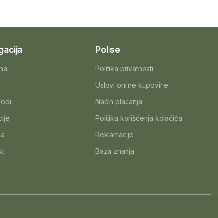
gacija
Polise
na
Politika privatnosti
Uslovi online kupovine
vodi
Način plaćanja
ije
Politika korišćenja kolačića
ma
Reklamacije
kt
Baza znanja