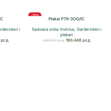
-25%
IC
Plakar P76-3OG/IC
rderoberi i
Spavaća soba Invictus
,
Garderoberi i
plakari
5
рсд
186.448
рсд
248.597
рсд