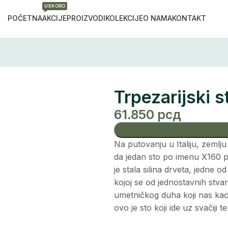
USKORO
POČETNA
AKCIJE
PROIZVODI
KOLEKCIJE
O NAMA
KONTAKT
Trpezarijski s
61.850
рсд
Na putovanju u Italiju, zemlju
da jedan sto po imenu X160 po
je stala silina drveta, jedne od 
kojoj se od jednostavnih stvar
umetničkog duha koji nas kao 
ovo je sto koji ide uz svačiji 