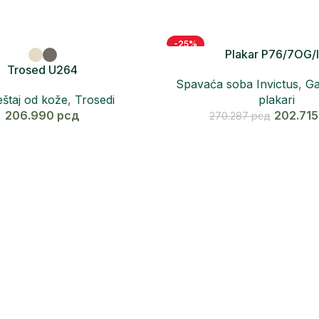
-25%
Plakar P76/7OG/
Trosed U264
Spavaća soba Invictus
,
Ga
plakari
štaj od kože
,
Trosedi
202.71
206.990
рсд
270.287
рсд