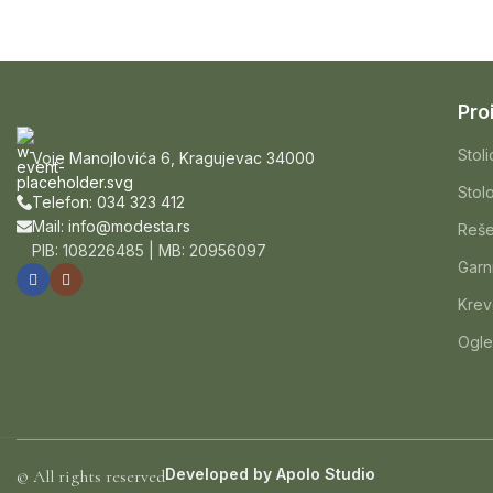
Pro
Stol
Voje Manojlovića 6, Kragujevac 34000
Stol
Telefon: 034 323 412
Mail: info@modesta.rs
Reše
PIB: 108226485 | MB: 20956097
Garn
Krev
Ogle
Developed by
Apolo Studio
© All rights reserved