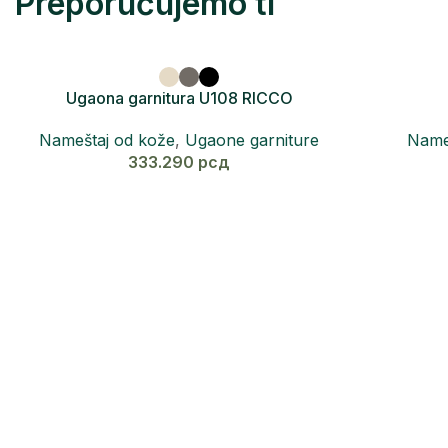
Preporučujemo ti
Ugaona garnitura U108 RICCO
Nameštaj od kože
,
Ugaone garniture
Name
333.290
рсд