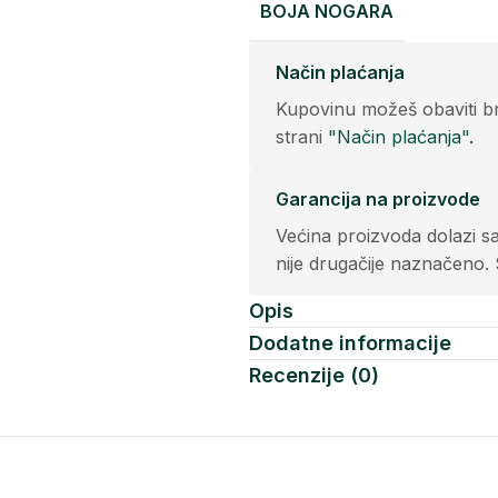
BOJA NOGARA
Način plaćanja
Kupovinu možeš obaviti br
strani
"Način plaćanja".
Garancija na proizvode
Većina proizvoda dolazi s
nije drugačije naznačeno. 
Opis
Dodatne informacije
Recenzije (0)