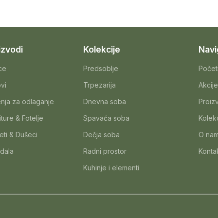
izvodi
Kolekcije
Navi
ice
Predsoblje
Počet
ovi
Trpezarija
Akcije
nja za odlaganje
Dnevna soba
Proiz
iture & Fotelje
Spavaća soba
Kolekc
eti & Dušeci
Dečja soba
O na
dala
Radni prostor
Konta
Kuhinje i elementi