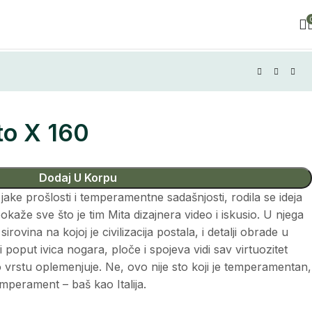
to X 160
Dodaj U Korpu
 jake prošlosti i temperamentne sadašnjosti, rodila se ideja
kaže sve što je tim Mita dizajnera video i iskusio. U njega
sirovina na kojoj je civilizacija postala, i detalji obrade u
i poput ivica nogara, ploče i spojeva vidi sav virtuozitet
vrstu oplemenjuje. Ne, ovo nije sto koji je temperamentan,
temperament – baš kao Italija.