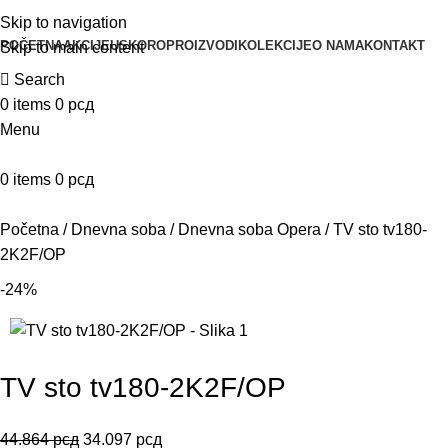
Skip to navigation
POČETNA
AKCIJE
USKORO
PROIZVODI
KOLEKCIJE
O NAMA
KONTAKT
Skip to main content
Search
0
items
0
рсд
Menu
0
items
0
рсд
Početna
Dnevna soba
Dnevna soba Opera
TV sto tv180-
2K2F/OP
-24%
TV sto tv180-2K2F/OP
44.864
рсд
34.097
рсд