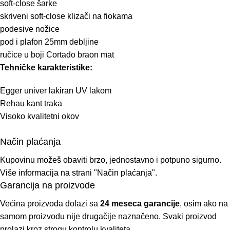
soft-close šarke
skriveni soft-close klizači na fiokama
podesive nožice
pod i plafon 25mm debljine
ručice u boji Cortado braon mat
Tehničke karakteristike:
Egger univer lakiran UV lakom
Rehau kant traka
Visoko kvalitetni okov
Način plaćanja
Kupovinu možeš obaviti brzo, jednostavno i potpuno sigurno.
Više informacija na strani
"Način plaćanja".
Garancija na proizvode
Većina proizvoda dolazi sa
24 meseca garancije
, osim ako na
samom proizvodu nije drugačije naznačeno. Svaki proizvod
prolazi kroz strogu kontrolu kvaliteta.