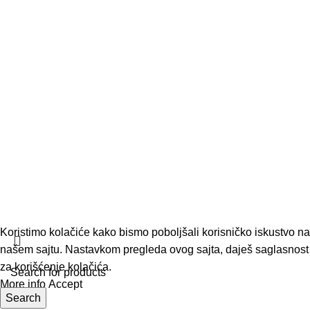
Uslovi online kupovine
Način plaćanja
Politika korišćenja kolačića
Reklamacije
Baza znanja
© All rights reserved
Developed by
Apolo Studio
Koristimo kolačiće kako bismo poboljšali korisničko iskustvo na
našem sajtu. Nastavkom pregleda ovog sajta, daješ saglasnost
za korišćenje kolačića.​
More info
Accept
Search