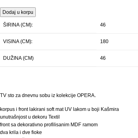
Dodaj u korpu
ŠIRINA (CM):
46
VISINA (CM):
180
DUŽINA (CM)
46
TV sto za dnevnu sobu iz kolekcije OPERA.
korpus i front lakirani soft mat UV lakom u boji Kašmira
unutrašnjost u dekoru Textil
front sa dekorativno profilisanim MDF ramom
dva krila i dve fioke