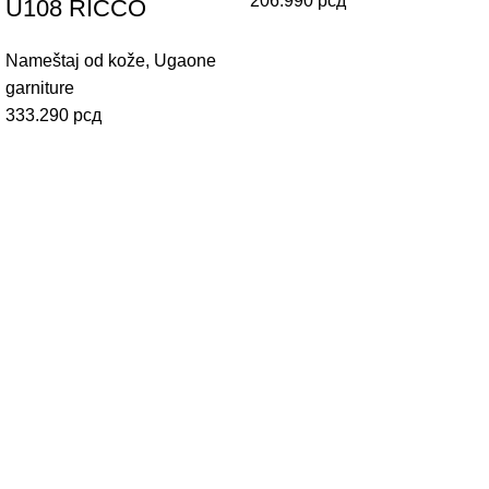
206.990
рсд
U108 RICCO
Nameštaj od kože
,
Ugaone
garniture
333.290
рсд