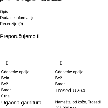
Opis
Dodatne informacije
Recenzije (0)
Preporučujemo ti
Odaberite opcije
Odaberite opcije
Bela
Bež
Bež
Braon
Trosed U264
Braon
Crna
Ugaona garnitura
Nameštaj od kože
,
Trosedi