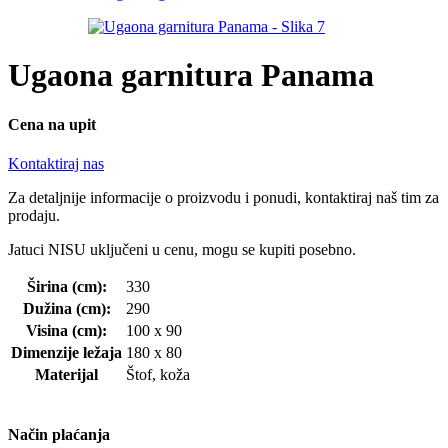
Ugaona garnitura Panama
Cena na upit
Kontaktiraj nas
Za detaljnije informacije o proizvodu i ponudi, kontaktiraj naš tim za
prodaju.
Jatuci NISU uključeni u cenu, mogu se kupiti posebno.
Širina (cm):
330
Dužina (cm):
290
Visina (cm):
100 x 90
Dimenzije ležaja
180 x 80
Materijal
Štof, koža
Način plaćanja