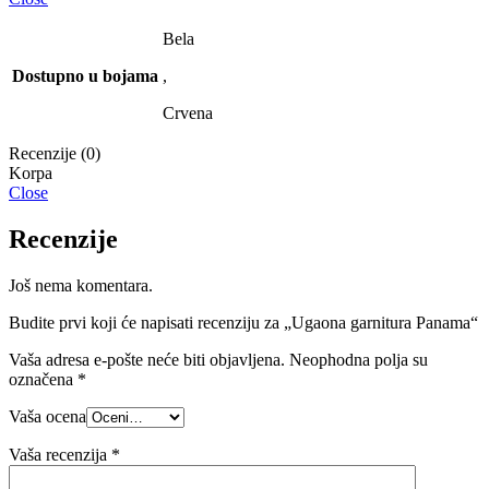
Bela
Dostupno u bojama
,
Crvena
Recenzije (0)
Close
Recenzije
Još nema komentara.
Budite prvi koji će napisati recenziju za „Ugaona garnitura Panama“
Vaša adresa e-pošte neće biti objavljena.
Neophodna polja su
označena
*
Vaša ocena
Vaša recenzija
*