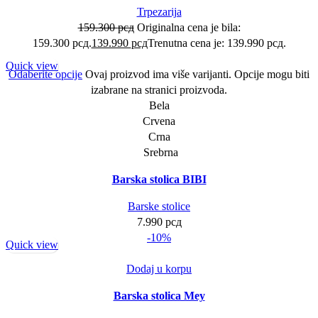
Trpezarija
159.300
рсд
Originalna cena je bila:
159.300 рсд.
139.990
рсд
Trenutna cena je: 139.990 рсд.
Quick view
Odaberite opcije
Ovaj proizvod ima više varijanti. Opcije mogu biti
izabrane na stranici proizvoda.
Bela
Crvena
Crna
Srebrna
Barska stolica BIBI
Barske stolice
7.990
рсд
-10%
Quick view
Dodaj u korpu
Barska stolica Mey