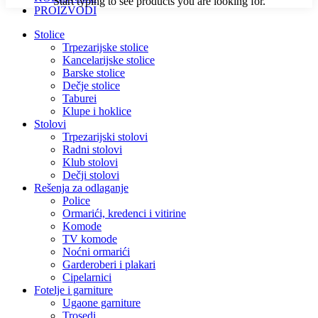
Start typing to see products you are looking for.
PROIZVODI
Stolice
Trpezarijske stolice
Kancelarijske stolice
Barske stolice
Dečje stolice
Taburei
Klupe i hoklice
Stolovi
Trpezarijski stolovi
Radni stolovi
Klub stolovi
Dečji stolovi
Rešenja za odlaganje
Police
Ormarići, kredenci i vitirine
Komode
TV komode
Noćni ormarići
Garderoberi i plakari
Cipelarnici
Fotelje i garniture
Ugaone garniture
Trosedi