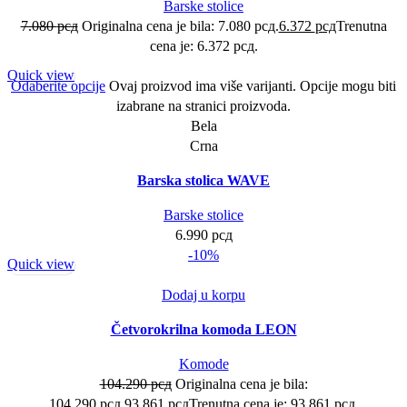
Barske stolice
7.080
рсд
Originalna cena je bila: 7.080 рсд.
6.372
рсд
Trenutna
cena je: 6.372 рсд.
Quick view
Odaberite opcije
Ovaj proizvod ima više varijanti. Opcije mogu biti
izabrane na stranici proizvoda.
Bela
Crna
Barska stolica WAVE
Barske stolice
6.990
рсд
-10%
Quick view
Dodaj u korpu
Četvorokrilna komoda LEON
Komode
104.290
рсд
Originalna cena je bila:
104.290 рсд.
93.861
рсд
Trenutna cena je: 93.861 рсд.