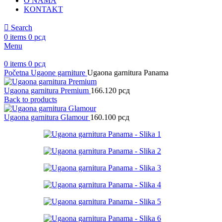
O NAMA
KONTAKT
Search
0
items
0
рсд
Menu
0
items
0
рсд
Početna
Ugaone garniture
Ugaona garnitura Panama
Ugaona garnitura Premium
166.120
рсд
Back to products
Ugaona garnitura Glamour
160.100
рсд