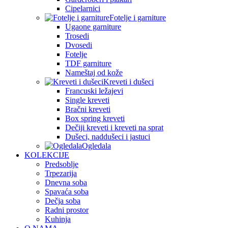
Cipelarnici
Fotelje i garniture
Ugaone garniture
Trosedi
Dvosedi
Fotelje
TDF garniture
Nameštaj od kože
Kreveti i dušeci
Francuski ležajevi
Single kreveti
Bračni kreveti
Box spring kreveti
Dečiji kreveti i kreveti na sprat
Dušeci, naddušeci i jastuci
Ogledala
KOLEKCIJE
Predsoblje
Trpezarija
Dnevna soba
Spavaća soba
Dečja soba
Radni prostor
Kuhinja