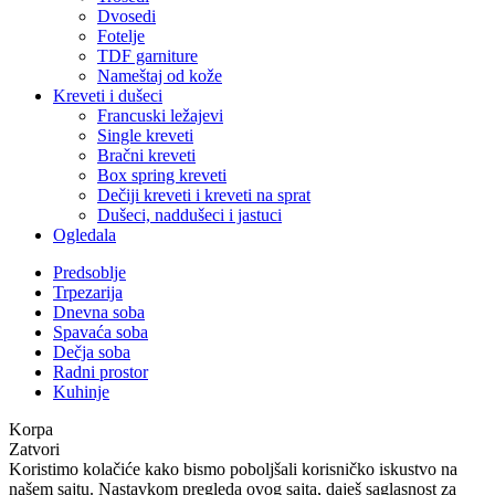
Dvosedi
Fotelje
TDF garniture
Nameštaj od kože
Kreveti i dušeci
Francuski ležajevi
Single kreveti
Bračni kreveti
Box spring kreveti
Dečiji kreveti i kreveti na sprat
Dušeci, naddušeci i jastuci
Ogledala
Predsoblje
Trpezarija
Dnevna soba
Spavaća soba
Dečja soba
Radni prostor
Kuhinje
Koristimo kolačiće kako bismo poboljšali korisničko iskustvo na
našem sajtu. Nastavkom pregleda ovog sajta, daješ saglasnost za