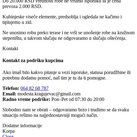
Do 20.000 RSD vrednosti robe ne vršimo isporuku ili je cena
prevoza 2.000 RSD.
Kuhinjeske viseće elemente, predsoblja i ogledala ne kačimo i
tiplujemo u zid.
Ne unosimo robu preko terase i ne vrši se unošenje robe na kružnom
stepeništu, u takvom slučaju ne odgovaramo u slučaju oštećenja.
Kontakt
Kontakt za podršku kupcima
Ako imaš bilo kakvo pitanje u vezi isporuke, statusa porudžbine ili
potrebnu dodatnu pomoć, naš tim je tu da ti pomogne.
Telefon:
064 82 68 787
Email:
modesta.kragujevac@gmail.com
Radno vreme podrške:
Pon–Pet od 07:30 do 20:00
Slobodno nam se obrati – odgovaramo brzo i trudimo se da svaku
situaciju rešimo na najjednostavniji mogući način.
Dodatne informacije
Close