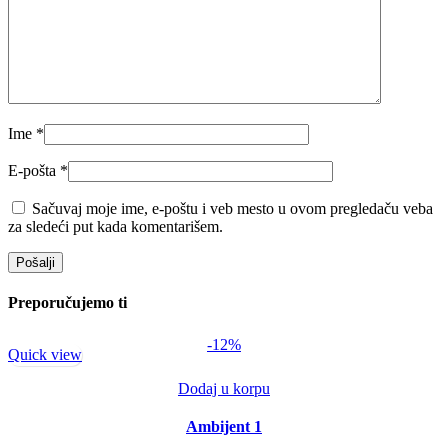
Ime
*
E-pošta
*
Sačuvaj moje ime, e-poštu i veb mesto u ovom pregledaču veba
za sledeći put kada komentarišem.
Preporučujemo ti
-12%
Quick view
Dodaj u korpu
Ambijent 1