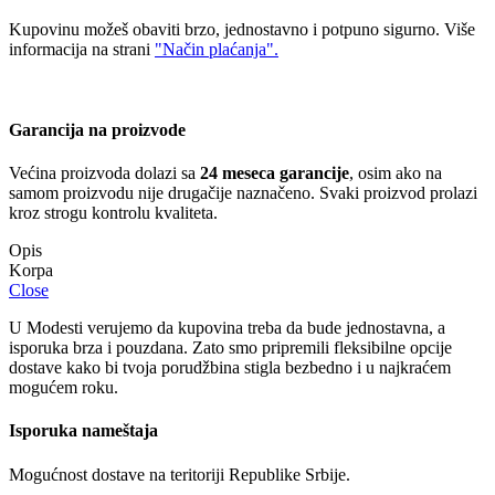
Kupovinu možeš obaviti brzo, jednostavno i potpuno sigurno. Više
informacija na strani
"Način plaćanja".
Garancija na proizvode
Većina proizvoda dolazi sa
24 meseca garancije
, osim ako na
samom proizvodu nije drugačije naznačeno. Svaki proizvod prolazi
kroz strogu kontrolu kvaliteta.
Opis
Close
U Modesti verujemo da kupovina treba da bude jednostavna, a
isporuka brza i pouzdana. Zato smo pripremili fleksibilne opcije
dostave kako bi tvoja porudžbina stigla bezbedno i u najkraćem
mogućem roku.
Isporuka nameštaja
Mogućnost dostave na teritoriji Republike Srbije.