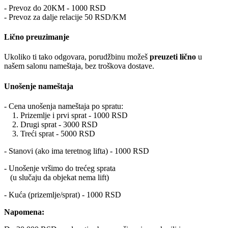
- Prevoz do 20KM - 1000 RSD
- Prevoz za dalje relacije 50 RSD/KM
Lično preuzimanje
Ukoliko ti tako odgovara, porudžbinu možeš
preuzeti lično
u
našem salonu nameštaja, bez troškova dostave.
Unošenje nameštaja
- Cena unošenja nameštaja po spratu:
1. Prizemlje i prvi sprat - 1000 RSD
2. Drugi sprat - 3000 RSD
3. Treći sprat - 5000 RSD
- Stanovi (ako ima teretnog lifta) - 1000 RSD
- Unošenje vršimo do trećeg sprata
(u slučaju da objekat nema lift)
- Kuća (prizemlje/sprat) - 1000 RSD
Napomena: