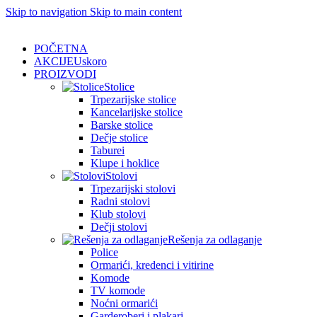
Skip to navigation
Skip to main content
POČETNA
AKCIJE
Uskoro
PROIZVODI
Stolice
Trpezarijske stolice
Kancelarijske stolice
Barske stolice
Dečje stolice
Taburei
Klupe i hoklice
Stolovi
Trpezarijski stolovi
Radni stolovi
Klub stolovi
Dečji stolovi
Rešenja za odlaganje
Police
Ormarići, kredenci i vitirine
Komode
TV komode
Noćni ormarići
Garderoberi i plakari