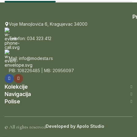
P
Voje Manojlovića 6, Kragujevac 34000
Telefon: 034 323 412
Mail: info@modesta.rs
PIB: 108226485 | MB: 20956097
Kolekcije
Navigacija
Polise
Developed by
Apolo Studio
© All rights reserved