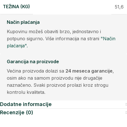
TEŽINA (KG)
51,6
Način plaćanja
Kupovinu možeš obaviti brzo, jednostavno i
potpuno sigurno. Više informacija na strani
"Način
plaćanja".
Garancija na proizvode
Većina proizvoda dolazi sa
24 meseca garancije
,
osim ako na samom proizvodu nije drugačije
naznačeno. Svaki proizvod prolazi kroz strogu
kontrolu kvaliteta.
Dodatne informacije
Recenzije (0)