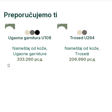
Preporučujemo ti
Ugaona garnitura U108
Trosed U264
RICCO
Nameštaj od kože
,
Nameštaj od kože
,
Trosedi
Ugaone garniture
206.990
рсд
333.290
рсд