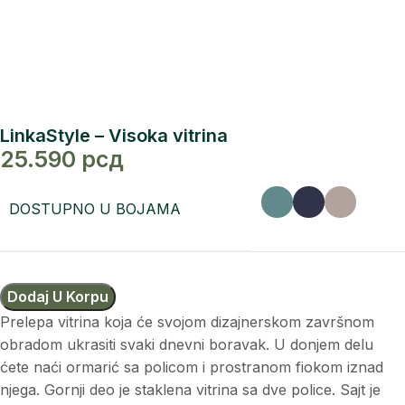
LinkaStyle – Visoka vitrina
25.590
рсд
DOSTUPNO U BOJAMA
Dodaj U Korpu
Prelepa vitrina koja će svojom dizajnerskom završnom
obradom ukrasiti svaki dnevni boravak. U donjem delu
ćete naći ormarić sa policom i prostranom fiokom iznad
njega. Gornji deo je staklena vitrina sa dve police. Sajt je