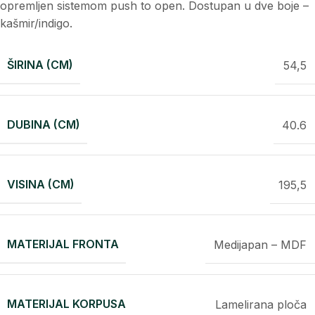
opremljen sistemom push to open. Dostupan u dve boje –
kašmir/indigo.
ŠIRINA (CM)
54,5
DUBINA (CM)
40.6
VISINA (CM)
195,5
MATERIJAL FRONTA
Medijapan – MDF
MATERIJAL KORPUSA
Lamelirana ploča