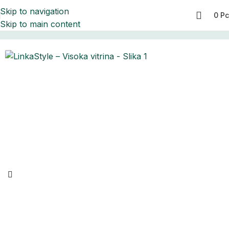
Skip to navigation
0
Р
Skip to main content
Početna
Dnevna soba
Dnevna soba Linka Style